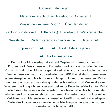
Cookie-Einstellungen
Materiale-Tausch: Unser Angebot für Orchester
Was ist neu im neuen Shop?
Über den Verlag
Zahlung und Versand
Hilfe & FAQ
Kontakt
Werkrecherche
Newsletter
Widerrufsrecht als Verbraucher
Datenschutz
Impressum
AGB
AGB für digitale Ausgaben
AGB für Leihmateriale
Der B-Note Musikverlag hat sich auf Orgelmusik, Harmoniummusik,
Kirchenmusik, Vokalmusik und Orchestermusik vor allem aus der Zeit der
Romantik und frühen Moderne spezialisiert, aber auch andere Gattungen wie
Kammermusik sind reichhaltig vertreten. Seit 2003 bietet das Unternehmen
eigene Ausgaben und Nachdrucke von lange zu Unrecht vergessenen Werken
und Komponisten an. Im Katalog finden sich Raritäten und Werke, die eine
Wiederentdeckung lohnen, aber auch bekannte Repertoire-Stücke. Die Werke
vieler bekannter Komponisten werden in erschwinglichen Nachdrucken der
etablierten Ausgaben angeboten. Im Bereich Orchester bietet B-Note neben
Partituren auch Materiale im französischen Großformat auf hochwertigem
Notendruckpapier an – so werden erprobte Ausgaben in spielpraktischen
Formaten endlich neu erhältlich.