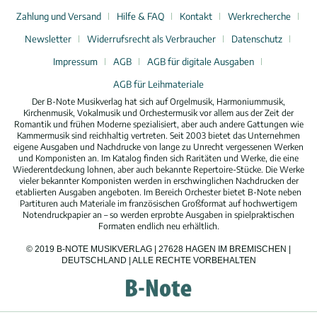
Zahlung und Versand
Hilfe & FAQ
Kontakt
Werkrecherche
Newsletter
Widerrufsrecht als Verbraucher
Datenschutz
Impressum
AGB
AGB für digitale Ausgaben
AGB für Leihmateriale
Der B-Note Musikverlag hat sich auf Orgelmusik, Harmoniummusik,
Kirchenmusik, Vokalmusik und Orchestermusik vor allem aus der Zeit der
Romantik und frühen Moderne spezialisiert, aber auch andere Gattungen wie
Kammermusik sind reichhaltig vertreten. Seit 2003 bietet das Unternehmen
eigene Ausgaben und Nachdrucke von lange zu Unrecht vergessenen Werken
und Komponisten an. Im Katalog finden sich Raritäten und Werke, die eine
Wiederentdeckung lohnen, aber auch bekannte Repertoire-Stücke. Die Werke
vieler bekannter Komponisten werden in erschwinglichen Nachdrucken der
etablierten Ausgaben angeboten. Im Bereich Orchester bietet B-Note neben
Partituren auch Materiale im französischen Großformat auf hochwertigem
Notendruckpapier an – so werden erprobte Ausgaben in spielpraktischen
Formaten endlich neu erhältlich.
© 2019 B-NOTE MUSIKVERLAG | 27628 HAGEN IM BREMISCHEN |
DEUTSCHLAND | ALLE RECHTE VORBEHALTEN