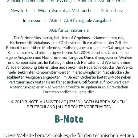
Zahlung und Versand
Hilfe & FAQ
Kontakt
Werkrecherche
Newsletter
Widerrufsrecht als Verbraucher
Datenschutz
Impressum
AGB
AGB für digitale Ausgaben
AGB für Leihmateriale
Der B-Note Musikverlag hat sich auf Orgelmusik, Harmoniummusik,
Kirchenmusik, Vokalmusik und Orchestermusik vor allem aus der Zeit der
Romantik und frühen Moderne spezialisiert, aber auch andere Gattungen wie
Kammermusik sind reichhaltig vertreten. Seit 2003 bietet das Unternehmen
eigene Ausgaben und Nachdrucke von lange zu Unrecht vergessenen Werken
und Komponisten an. Im Katalog finden sich Raritäten und Werke, die eine
Wiederentdeckung lohnen, aber auch bekannte Repertoire-Stücke. Die Werke
vieler bekannter Komponisten werden in erschwinglichen Nachdrucken der
etablierten Ausgaben angeboten. Im Bereich Orchester bietet B-Note neben
Partituren auch Materiale im französischen Großformat auf hochwertigem
Notendruckpapier an – so werden erprobte Ausgaben in spielpraktischen
Formaten endlich neu erhältlich.
© 2019 B-NOTE MUSIKVERLAG | 27628 HAGEN IM BREMISCHEN |
DEUTSCHLAND | ALLE RECHTE VORBEHALTEN
Diese Website benutzt Cookies, die für den technischen Betrieb