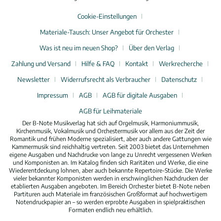
Cookie-Einstellungen
Materiale-Tausch: Unser Angebot für Orchester
Was ist neu im neuen Shop?
Über den Verlag
Zahlung und Versand
Hilfe & FAQ
Kontakt
Werkrecherche
Newsletter
Widerrufsrecht als Verbraucher
Datenschutz
Impressum
AGB
AGB für digitale Ausgaben
AGB für Leihmateriale
Der B-Note Musikverlag hat sich auf Orgelmusik, Harmoniummusik,
Kirchenmusik, Vokalmusik und Orchestermusik vor allem aus der Zeit der
Romantik und frühen Moderne spezialisiert, aber auch andere Gattungen wie
Kammermusik sind reichhaltig vertreten. Seit 2003 bietet das Unternehmen
eigene Ausgaben und Nachdrucke von lange zu Unrecht vergessenen Werken
und Komponisten an. Im Katalog finden sich Raritäten und Werke, die eine
Wiederentdeckung lohnen, aber auch bekannte Repertoire-Stücke. Die Werke
vieler bekannter Komponisten werden in erschwinglichen Nachdrucken der
etablierten Ausgaben angeboten. Im Bereich Orchester bietet B-Note neben
Partituren auch Materiale im französischen Großformat auf hochwertigem
Notendruckpapier an – so werden erprobte Ausgaben in spielpraktischen
Formaten endlich neu erhältlich.