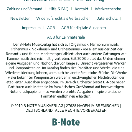
Zahlung und Versand
Hilfe & FAQ
Kontakt
Werkrecherche
Newsletter
Widerrufsrecht als Verbraucher
Datenschutz
Impressum
AGB
AGB für digitale Ausgaben
AGB für Leihmateriale
Der B-Note Musikverlag hat sich auf Orgelmusik, Harmoniummusik,
Kirchenmusik, Vokalmusik und Orchestermusik vor allem aus der Zeit der
Romantik und frühen Moderne spezialisiert, aber auch andere Gattungen wie
Kammermusik sind reichhaltig vertreten. Seit 2003 bietet das Unternehmen
eigene Ausgaben und Nachdrucke von lange zu Unrecht vergessenen Werken
und Komponisten an. Im Katalog finden sich Raritäten und Werke, die eine
Wiederentdeckung lohnen, aber auch bekannte Repertoire-Stücke. Die Werke
vieler bekannter Komponisten werden in erschwinglichen Nachdrucken der
etablierten Ausgaben angeboten. Im Bereich Orchester bietet B-Note neben
Partituren auch Materiale im französischen Großformat auf hochwertigem
Notendruckpapier an – so werden erprobte Ausgaben in spielpraktischen
Formaten endlich neu erhältlich.
© 2019 B-NOTE MUSIKVERLAG | 27628 HAGEN IM BREMISCHEN |
DEUTSCHLAND | ALLE RECHTE VORBEHALTEN