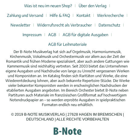
Was ist neu im neuen Shop?
Über den Verlag
Zahlung und Versand
Hilfe & FAQ
Kontakt
Werkrecherche
Newsletter
Widerrufsrecht als Verbraucher
Datenschutz
Impressum
AGB
AGB für digitale Ausgaben
AGB für Leihmateriale
Der B-Note Musikverlag hat sich auf Orgelmusik, Harmoniummusik,
Kirchenmusik, Vokalmusik und Orchestermusik vor allem aus der Zeit der
Romantik und frühen Moderne spezialisiert, aber auch andere Gattungen wie
Kammermusik sind reichhaltig vertreten. Seit 2003 bietet das Unternehmen
eigene Ausgaben und Nachdrucke von lange zu Unrecht vergessenen Werken
und Komponisten an. Im Katalog finden sich Raritäten und Werke, die eine
Wiederentdeckung lohnen, aber auch bekannte Repertoire-Stücke. Die Werke
vieler bekannter Komponisten werden in erschwinglichen Nachdrucken der
etablierten Ausgaben angeboten. Im Bereich Orchester bietet B-Note neben
Partituren auch Materiale im französischen Großformat auf hochwertigem
Notendruckpapier an – so werden erprobte Ausgaben in spielpraktischen
Formaten endlich neu erhältlich.
© 2019 B-NOTE MUSIKVERLAG | 27628 HAGEN IM BREMISCHEN |
DEUTSCHLAND | ALLE RECHTE VORBEHALTEN