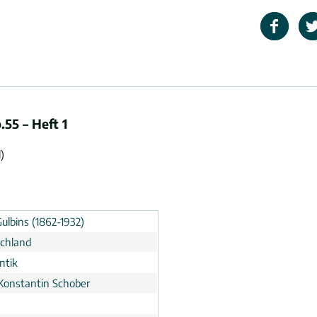
.55 – Heft 1
)
ulbins (1862-1932)
chland
ntik
Konstantin Schober