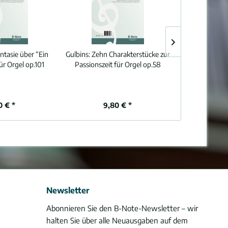
ntasie über “Ein
Gulbins:
Zehn Charakterstücke zur
Gulbins:
Vier
ür Orgel op.101
Passionszeit für Orgel op.58
Weihnachten 
0 € *
9,80 € *
8,
Newsletter
Abonnieren Sie den B-Note-Newsletter – wir
halten Sie über alle Neuausgaben auf dem