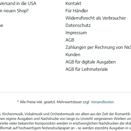
Versand in die USA
Kontakt
im neuen Shop?
Für Händler
Widerrufsrecht als Verbraucher
he
Datenschutz
Impressum
AGB
Zahlungen per Rechnung von Ni
Kunden
AGB für digitale Ausgaben
AGB für Leihmateriale
* Alle Preise inkl. gesetzl. Mehrwertsteuer zzgl.
Versandkosten
 Kirchenmusik, Vokalmusik und Orchestermusik vor allem aus der Zeit der Romantik 
hmen eigene Ausgaben und Nachdrucke von lange zu Unrecht vergessenen Werken und
erke vieler bekannter Komponisten werden in erschwinglichen Nachdrucken der eta
oßformat auf hochwertigem Notendruckpapier an – so werden erprobte Ausgaben in spi