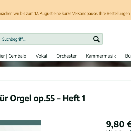
chen wir bis zum 12. August eine kurze Versandpause. Ihre Bestellungen w
ier | Cembalo
Vokal
Orchester
Kammermusik
Bü
ür Orgel op.55 – Heft 1
9,80 €