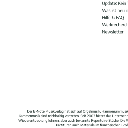
Update: Kein 
Was ist neu 
Hilfe & FAQ
Werkrecherc
Newsletter
Der B-Note Musikverlag hat sich auf Orgelmusik, Harmoniummusik,
Kammermusik sind reichhaltig vertreten. Seit 2003 bietet das Unterne
Wiederentdeckung lohnen, aber auch bekannte Repertoire-Stücke. Die W
Partituren auch Materiale im französischen Gr