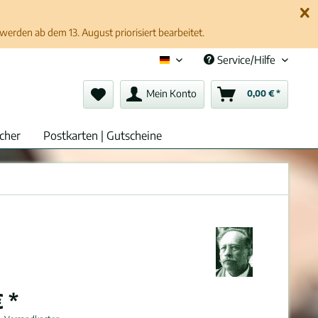
erden ab dem 13. August priorisiert bearbeitet.
Service/Hilfe
Deutsch (de)
Mein Konto
0,00 € *
cher
Postkarten | Gutscheine
 *