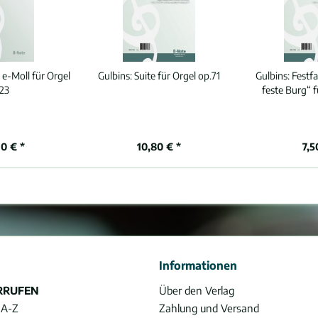
 e-Moll für Orgel
Gulbins:
Suite für Orgel op.71
Gulbins:
Festfa
23
feste Burg“ f
0 € *
10,80 € *
7,5
Informationen
RRUFEN
Über den Verlag
 A-Z
Zahlung und Versand