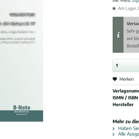
inkl. MwSt.
zzg
Am Lager, L
Versa
Sehr g
wir bi
Bestel
Merken
Verlagsnum
ISMN / ISBN
Hersteller
Mehr zu di
Haben Sie
Alle Ausga