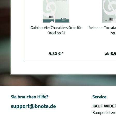
Gulbins:
Vier Charakterstücke für
Reimann:
Toccata
Orgel op.31
op.
9,80 € *
ab 6,9
Sie brauchen Hilfe?
Service
support@bnote.de
KAUF WIDE
Komponisten