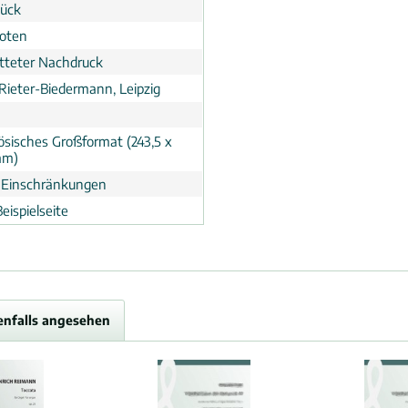
tück
noten
tteter Nachdruck
 Rieter-Biedermann, Leipzig
ösisches Großformat (243,5 x
mm)
 Einschränkungen
eispielseite
enfalls angesehen