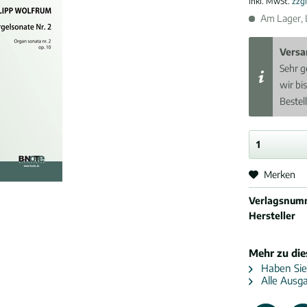
inkl. MwSt.
zzg
Am Lager, L
Versa
Sehr g
wir bi
Bestel
Merken
Verlagsnum
Hersteller
Mehr zu di
Haben Sie
Alle Ausga