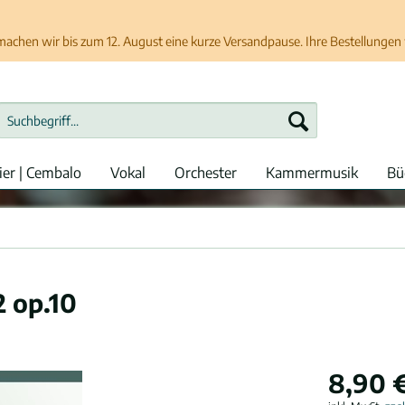
chen wir bis zum 12. August eine kurze Versandpause. Ihre Bestellungen w
ier | Cembalo
Vokal
Orchester
Kammermusik
Bü
 op.10
8,90 €