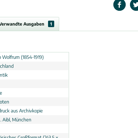
Verwandte Ausgaben
1
pp Wolfrum (1854-1919)
chland
ntik
e
noten
ruck aus Archivkopie
J. Aibl, München
ösisches Großformat (243,5 x