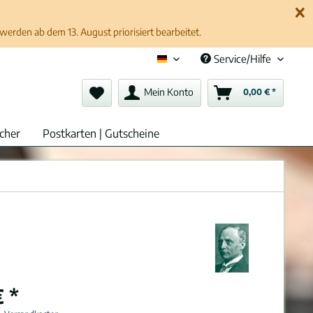
erden ab dem 13. August priorisiert bearbeitet.
Service/Hilfe
Deutsch (de)
Mein Konto
0,00 € *
cher
Postkarten | Gutscheine
 *