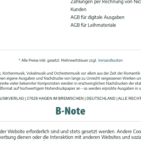
Zahlungen per Rechnung von Ni
Kunden
AGB für digitale Ausgaben
AGB für Leihmateriale
* Alle Preise inkl. gesetzl. Mehrwertsteuer zzgl.
Versandkosten
 Kirchenmusik, Vokalmusik und Orchestermusik vor allem aus der Zeit der Romantik 
hmen eigene Ausgaben und Nachdrucke von lange zu Unrecht vergessenen Werken und
erke vieler bekannter Komponisten werden in erschwinglichen Nachdrucken der eta
oßformat auf hochwertigem Notendruckpapier an – so werden erprobte Ausgaben in spi
MUSIKVERLAG | 27628 HAGEN IM BREMISCHEN | DEUTSCHLAND | ALLE REC
der Website erforderlich sind und stets gesetzt werden. Andere Cook
erbung dienen oder die Interaktion mit anderen Websites und sozi