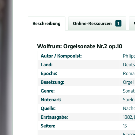
Beschreibung
Online-Ressourcen
1
Wolfrum: Orgelsonate Nr.2 op.10
Autor / Komponist:
Phili
Land:
Deuts
Epoche:
Roma
Besetzung:
Orgel
Genre:
Sonat
Notenart:
Spiel
Quelle:
Nachd
Erstausgabe:
1882, 
Seiten:
15
Franz