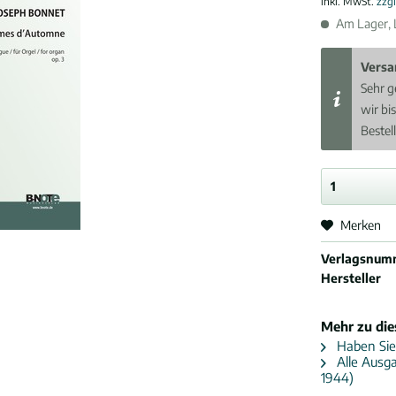
inkl. MwSt.
zzg
Am Lager, L
Versa
Sehr g
wir bi
Bestel
Merken
Verlagsnum
Hersteller
Mehr zu di
Haben Sie
Alle Ausga
1944)