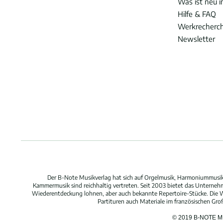
Was ist neu 
Hilfe & FAQ
Werkrecherc
Newsletter
Der B-Note Musikverlag hat sich auf Orgelmusik, Harmoniummusik,
Kammermusik sind reichhaltig vertreten. Seit 2003 bietet das Unterne
Wiederentdeckung lohnen, aber auch bekannte Repertoire-Stücke. Die W
Partituren auch Materiale im französischen Gr
© 2019 B-NOTE 