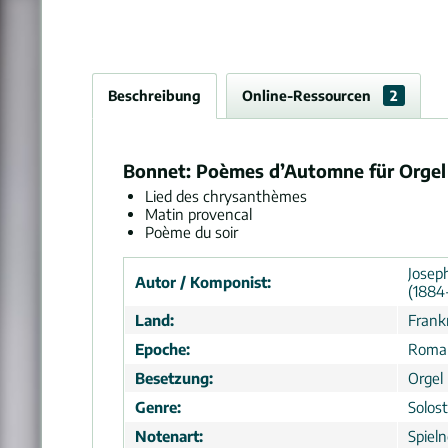
Beschreibung
Online-Ressourcen
2
Bonnet: Poèmes d’Automne für Orgel
Lied des chrysanthèmes
Matin provencal
Poème du soir
Josep
Autor / Komponist:
(1884
Land:
Frank
Epoche:
Roma
Besetzung:
Orgel
Genre:
Solos
Notenart:
Spiel