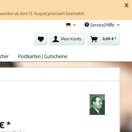
erden ab dem 13. August priorisiert bearbeitet.
Service/Hilfe
Deutsch (de)
Mein Konto
0,00 € *
cher
Postkarten | Gutscheine
€ *