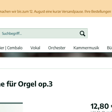
chen wir bis zum 12. August eine kurze Versandpause. Ihre Bestellungen w
ier | Cembalo
Vokal
Orchester
Kammermusik
Bü
 für Orgel op.3
12,80 