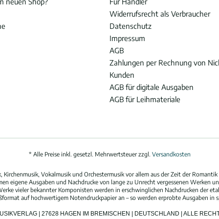
im neuen Shop?
Für Händler
Widerrufsrecht als Verbraucher
he
Datenschutz
Impressum
AGB
Zahlungen per Rechnung von Ni
Kunden
AGB für digitale Ausgaben
AGB für Leihmateriale
* Alle Preise inkl. gesetzl. Mehrwertsteuer zzgl.
Versandkosten
 Kirchenmusik, Vokalmusik und Orchestermusik vor allem aus der Zeit der Romantik 
hmen eigene Ausgaben und Nachdrucke von lange zu Unrecht vergessenen Werken und
erke vieler bekannter Komponisten werden in erschwinglichen Nachdrucken der eta
oßformat auf hochwertigem Notendruckpapier an – so werden erprobte Ausgaben in spi
MUSIKVERLAG | 27628 HAGEN IM BREMISCHEN | DEUTSCHLAND | ALLE REC