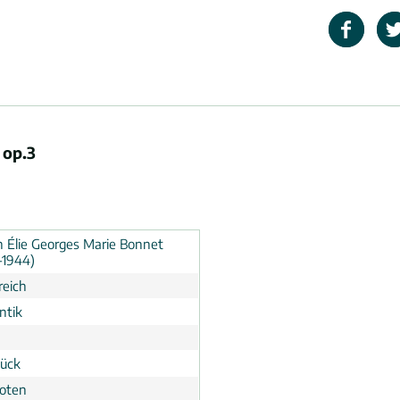
 op.3
h Élie Georges Marie Bonnet
-1944)
reich
ntik
tück
noten