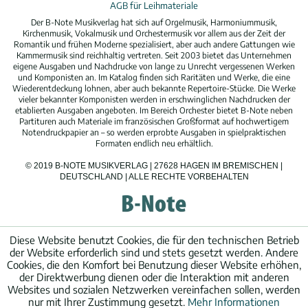
AGB für Leihmateriale
Der B-Note Musikverlag hat sich auf Orgelmusik, Harmoniummusik,
Kirchenmusik, Vokalmusik und Orchestermusik vor allem aus der Zeit der
Romantik und frühen Moderne spezialisiert, aber auch andere Gattungen wie
Kammermusik sind reichhaltig vertreten. Seit 2003 bietet das Unternehmen
eigene Ausgaben und Nachdrucke von lange zu Unrecht vergessenen Werken
und Komponisten an. Im Katalog finden sich Raritäten und Werke, die eine
Wiederentdeckung lohnen, aber auch bekannte Repertoire-Stücke. Die Werke
vieler bekannter Komponisten werden in erschwinglichen Nachdrucken der
etablierten Ausgaben angeboten. Im Bereich Orchester bietet B-Note neben
Partituren auch Materiale im französischen Großformat auf hochwertigem
Notendruckpapier an – so werden erprobte Ausgaben in spielpraktischen
Formaten endlich neu erhältlich.
© 2019 B-NOTE MUSIKVERLAG | 27628 HAGEN IM BREMISCHEN |
DEUTSCHLAND | ALLE RECHTE VORBEHALTEN
Diese Website benutzt Cookies, die für den technischen Betrieb
der Website erforderlich sind und stets gesetzt werden. Andere
Cookies, die den Komfort bei Benutzung dieser Website erhöhen,
der Direktwerbung dienen oder die Interaktion mit anderen
Websites und sozialen Netzwerken vereinfachen sollen, werden
nur mit Ihrer Zustimmung gesetzt.
Mehr Informationen