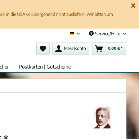
 in die USA vorübergehend nicht ausliefern. Wir bitten um
Service/Hilfe
Deutsch (de)
Mein Konto
0,00 € *
cher
Postkarten | Gutscheine
 *