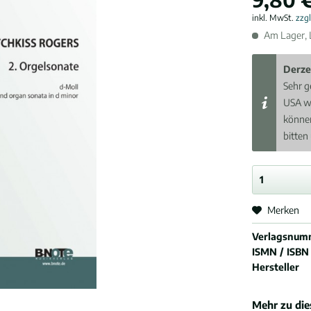
inkl. MwSt.
zzg
Am Lager, L
Derze
Sehr g
USA w
können
bitten
Merken
Verlagsnum
ISMN / ISBN
Hersteller
Mehr zu di