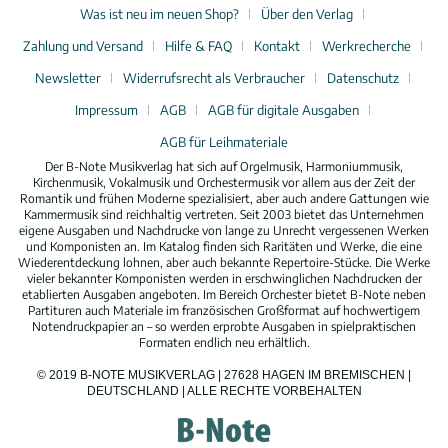
Was ist neu im neuen Shop?
Über den Verlag
Zahlung und Versand
Hilfe & FAQ
Kontakt
Werkrecherche
Newsletter
Widerrufsrecht als Verbraucher
Datenschutz
Impressum
AGB
AGB für digitale Ausgaben
AGB für Leihmateriale
Der B-Note Musikverlag hat sich auf Orgelmusik, Harmoniummusik,
Kirchenmusik, Vokalmusik und Orchestermusik vor allem aus der Zeit der
Romantik und frühen Moderne spezialisiert, aber auch andere Gattungen wie
Kammermusik sind reichhaltig vertreten. Seit 2003 bietet das Unternehmen
eigene Ausgaben und Nachdrucke von lange zu Unrecht vergessenen Werken
und Komponisten an. Im Katalog finden sich Raritäten und Werke, die eine
Wiederentdeckung lohnen, aber auch bekannte Repertoire-Stücke. Die Werke
vieler bekannter Komponisten werden in erschwinglichen Nachdrucken der
etablierten Ausgaben angeboten. Im Bereich Orchester bietet B-Note neben
Partituren auch Materiale im französischen Großformat auf hochwertigem
Notendruckpapier an – so werden erprobte Ausgaben in spielpraktischen
Formaten endlich neu erhältlich.
© 2019 B-NOTE MUSIKVERLAG | 27628 HAGEN IM BREMISCHEN |
DEUTSCHLAND | ALLE RECHTE VORBEHALTEN