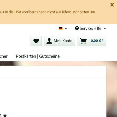
 in die USA vorübergehend nicht ausliefern. Wir bitten um
Service/Hilfe
Deutsch (de)
Mein Konto
0,00 € *
cher
Postkarten | Gutscheine
 *