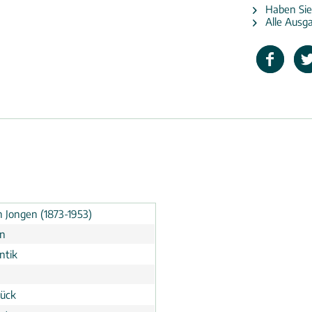
Haben Sie
Alle Ausga
h Jongen (1873-1953)
en
ntik
tück