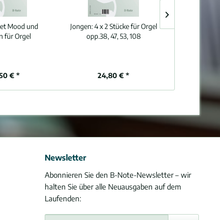
iet Mood und
Jongen:
4 x 2 Stücke für Orgel
Jongen:
Zwei
n für Orgel
opp.38, 47, 53, 108
,50 € *
24,80 € *
9,
Newsletter
Abonnieren Sie den B-Note-Newsletter – wir
halten Sie über alle Neuausgaben auf dem
Laufenden: