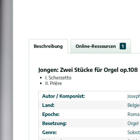
Beschreibung
Online-Ressourcen
1
Jongen: Zwei Stücke für Orgel op.108
I. Scherzetto
II. Prière
Autor / Komponist:
Josep
Land:
Belgi
Epoche:
Roma
Besetzung:
Orgel
Genre:
Solos