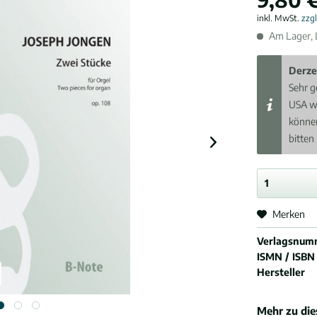
inkl. MwSt.
zzg
Am Lager, L
Derze
Sehr g
USA w
können
bitten
Merken
Verlagsnum
ISMN / ISBN
Hersteller
Mehr zu di