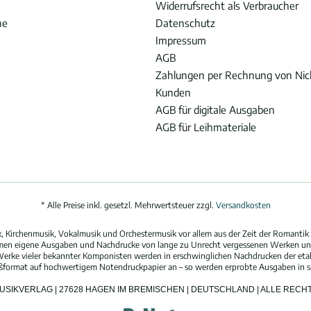
Widerrufsrecht als Verbraucher
he
Datenschutz
Impressum
AGB
Zahlungen per Rechnung von Ni
Kunden
AGB für digitale Ausgaben
AGB für Leihmateriale
* Alle Preise inkl. gesetzl. Mehrwertsteuer zzgl.
Versandkosten
 Kirchenmusik, Vokalmusik und Orchestermusik vor allem aus der Zeit der Romantik 
hmen eigene Ausgaben und Nachdrucke von lange zu Unrecht vergessenen Werken und
erke vieler bekannter Komponisten werden in erschwinglichen Nachdrucken der eta
oßformat auf hochwertigem Notendruckpapier an – so werden erprobte Ausgaben in spi
MUSIKVERLAG | 27628 HAGEN IM BREMISCHEN | DEUTSCHLAND | ALLE REC