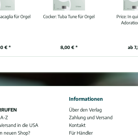
acaglia für Orgel
Cocker:
Tuba Tune für Orgel
Price:
In qu
Adoratio
0 € *
8,00 € *
ab 7
Informationen
RRUFEN
Über den Verlag
 A-Z
Zahlung und Versand
Versand in die USA
Kontakt
im neuen Shop?
Für Händler