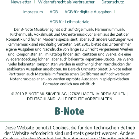
Newsletter
Widerrufsrecht als Verbraucher
Datenschutz
Impressum
AGB
AGB für digitale Ausgaben
AGB für Leihmateriale
Der B-Note Musikverlag hat sich auf Orgelmusik, Harmoniummusik,
Kirchenmusik, Vokalmusik und Orchestermusik vor allem aus der Zeit der
Romantik und frühen Moderne spezialisiert, aber auch andere Gattungen wie
Kammermusik sind reichhaltig vertreten. Seit 2003 bietet das Unternehmen
eigene Ausgaben und Nachdrucke von lange zu Unrecht vergessenen Werken
und Komponisten an. Im Katalog finden sich Raritäten und Werke, die eine
Wiederentdeckung lohnen, aber auch bekannte Repertoire-Stücke. Die Werke
vieler bekannter Komponisten werden in erschwinglichen Nachdrucken der
etablierten Ausgaben angeboten. Im Bereich Orchester bietet B-Note neben
Partituren auch Materiale im französischen Großformat auf hochwertigem
Notendruckpapier an – so werden erprobte Ausgaben in spielpraktischen
Formaten endlich neu erhältlich.
© 2019 B-NOTE MUSIKVERLAG | 27628 HAGEN IM BREMISCHEN |
DEUTSCHLAND | ALLE RECHTE VORBEHALTEN
Diese Website benutzt Cookies, die für den technischen Betrieb
der Website erforderlich sind und stets gesetzt werden. Andere
Cookies, die den Komfort bei Benutzung dieser Website erhöhen,