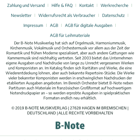
Zahlung und Versand
Hilfe & FAQ
Kontakt
Werkrecherche
Newsletter
Widerrufsrecht als Verbraucher
Datenschutz
Impressum
AGB
AGB für digitale Ausgaben
AGB für Leihmateriale
Der B-Note Musikverlag hat sich auf Orgelmusik, Harmoniummusik,
Kirchenmusik, Vokalmusik und Orchestermusik vor allem aus der Zeit der
Romantik und frühen Moderne spezialisiert, aber auch andere Gattungen wie
Kammermusik sind reichhaltig vertreten. Seit 2003 bietet das Unternehmen
eigene Ausgaben und Nachdrucke von lange zu Unrecht vergessenen Werken
und Komponisten an. Im Katalog finden sich Raritäten und Werke, die eine
Wiederentdeckung lohnen, aber auch bekannte Repertoire-Stücke. Die Werke
vieler bekannter Komponisten werden in erschwinglichen Nachdrucken der
etablierten Ausgaben angeboten. Im Bereich Orchester bietet B-Note neben
Partituren auch Materiale im französischen Großformat auf hochwertigem
Notendruckpapier an – so werden erprobte Ausgaben in spielpraktischen
Formaten endlich neu erhältlich.
© 2019 B-NOTE MUSIKVERLAG | 27628 HAGEN IM BREMISCHEN |
DEUTSCHLAND | ALLE RECHTE VORBEHALTEN