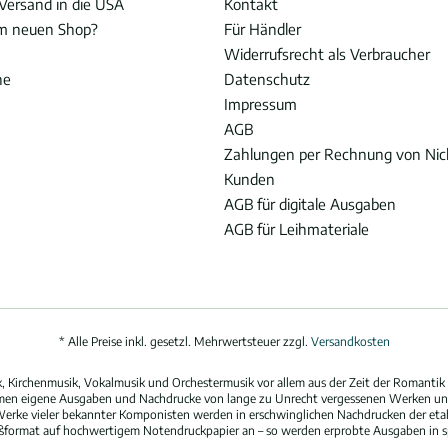
Versand in die USA
Kontakt
im neuen Shop?
Für Händler
Widerrufsrecht als Verbraucher
he
Datenschutz
Impressum
AGB
Zahlungen per Rechnung von Ni
Kunden
AGB für digitale Ausgaben
AGB für Leihmateriale
* Alle Preise inkl. gesetzl. Mehrwertsteuer zzgl.
Versandkosten
 Kirchenmusik, Vokalmusik und Orchestermusik vor allem aus der Zeit der Romantik 
hmen eigene Ausgaben und Nachdrucke von lange zu Unrecht vergessenen Werken und
erke vieler bekannter Komponisten werden in erschwinglichen Nachdrucken der eta
oßformat auf hochwertigem Notendruckpapier an – so werden erprobte Ausgaben in spi