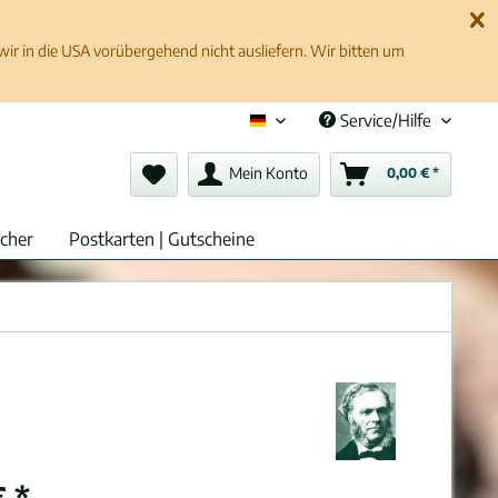
 in die USA vorübergehend nicht ausliefern. Wir bitten um
Service/Hilfe
Deutsch (de)
Mein Konto
0,00 € *
cher
Postkarten | Gutscheine
 *