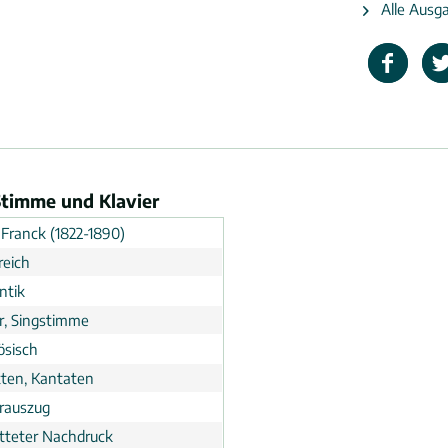
Alle Ausga
 Stimme und Klavier
 Franck (1822-1890)
reich
ntik
er, Singstimme
ösisch
ten, Kantaten
erauszug
tteter Nachdruck