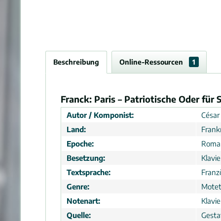
Beschreibung
Online-Ressourcen
1
Franck: Paris – Patriotische Oder für
Autor / Komponist:
César
Land:
Frank
Epoche:
Roma
Besetzung:
Klavi
Textsprache:
Franz
Genre:
Motet
Notenart:
Klavi
Quelle:
Gesta