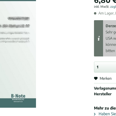
inkl. MwSt.
zzg
Am Lager, L
Derze
Sehr g
USA w
können
bitten
Merken
Verlagsnum
Hersteller
Mehr zu di
Haben Sie