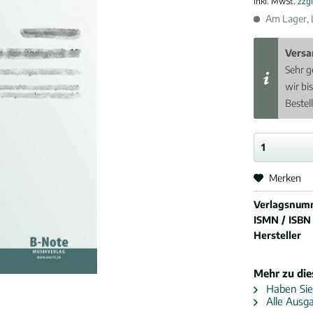
inkl. MwSt.
zzg
Am Lager, L
Versa
Sehr g
wir bi
Bestel
Merken
Verlagsnum
ISMN / ISBN
Hersteller
Mehr zu di
Haben Sie
Alle Ausg