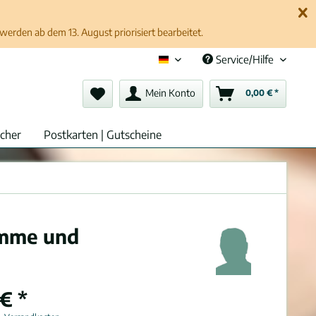
erden ab dem 13. August priorisiert bearbeitet.
Service/Hilfe
Deutsch (de)
Mein Konto
0,00 € *
cher
Postkarten | Gutscheine
timme und
€ *