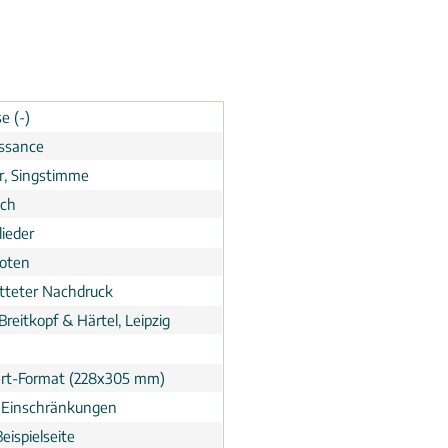
e (-)
ssance
er, Singstimme
ch
lieder
noten
tteter Nachdruck
Breitkopf & Härtel, Leipzig
rt-Format (228x305 mm)
 Einschränkungen
eispielseite