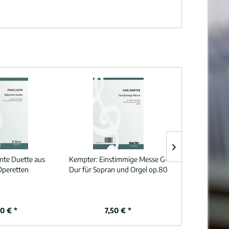
nte Duette aus
Kempter:
Einstimmige Messe G-
Aiblinger:
Ach
Operetten
Dur für Sopran und Orgel op.80
Gradual
Frauensti
(K
80 € *
7,50 € *
8,