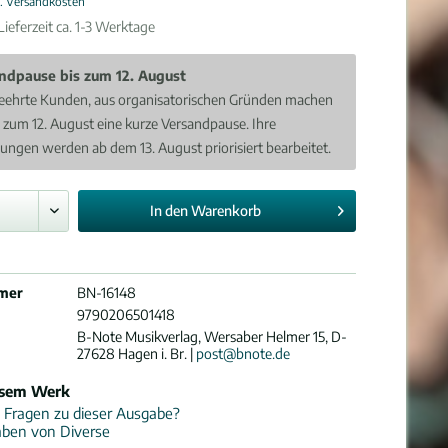
l. Versandkosten
ieferzeit ca. 1-3 Werktage
ndpause bis zum 12. August
eehrte Kunden, aus organisatorischen Gründen machen
s zum 12. August eine kurze Versandpause. Ihre
lungen werden ab dem 13. August priorisiert bearbeitet.
In den
Warenkorb
mer
BN-16148
9790206501418
B-Note Musikverlag, Wersaber Helmer 15, D-
27628 Hagen i. Br. |
post@bnote.de
esem Werk
 Fragen zu dieser Ausgabe?
aben von Diverse