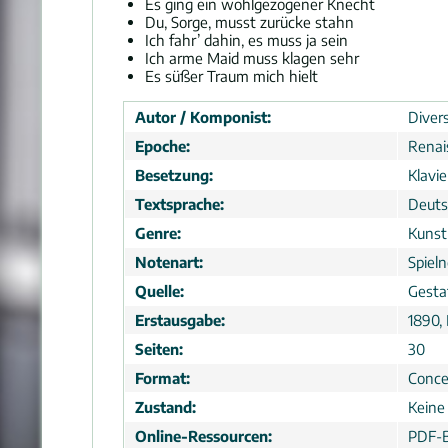
Es ging ein wohlgezogener Knecht
Du, Sorge, musst zurücke stahn
Ich fahr’ dahin, es muss ja sein
Ich arme Maid muss klagen sehr
Es süßer Traum mich hielt
Autor / Komponist:
Divers
Epoche:
Renai
Besetzung:
Klavi
Textsprache:
Deuts
Genre:
Kunst
Notenart:
Spiel
Quelle:
Gesta
Erstausgabe:
1890, 
Seiten:
30
Format:
Conce
Zustand:
Keine
Online-Ressourcen:
PDF-B