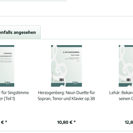
enfalls angesehen
er für Singstimme
Herzogenberg:
Neun Duette für
Lehár:
Bekan
r (Teil 1)
Sopran, Tenor und Klavier op.38
seinen 
 € *
10,80 € *
12,