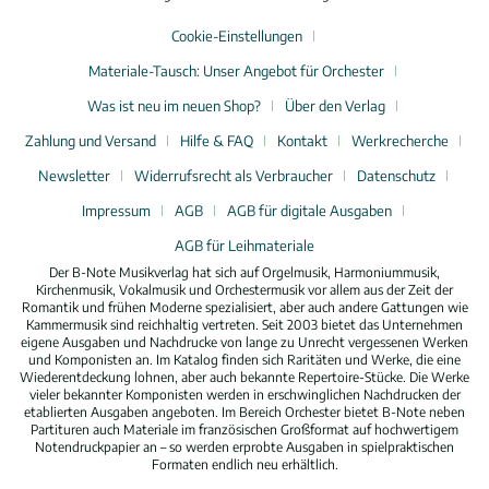
Cookie-Einstellungen
Materiale-Tausch: Unser Angebot für Orchester
Was ist neu im neuen Shop?
Über den Verlag
Zahlung und Versand
Hilfe & FAQ
Kontakt
Werkrecherche
Newsletter
Widerrufsrecht als Verbraucher
Datenschutz
Impressum
AGB
AGB für digitale Ausgaben
AGB für Leihmateriale
Der B-Note Musikverlag hat sich auf Orgelmusik, Harmoniummusik,
Kirchenmusik, Vokalmusik und Orchestermusik vor allem aus der Zeit der
Romantik und frühen Moderne spezialisiert, aber auch andere Gattungen wie
Kammermusik sind reichhaltig vertreten. Seit 2003 bietet das Unternehmen
eigene Ausgaben und Nachdrucke von lange zu Unrecht vergessenen Werken
und Komponisten an. Im Katalog finden sich Raritäten und Werke, die eine
Wiederentdeckung lohnen, aber auch bekannte Repertoire-Stücke. Die Werke
vieler bekannter Komponisten werden in erschwinglichen Nachdrucken der
etablierten Ausgaben angeboten. Im Bereich Orchester bietet B-Note neben
Partituren auch Materiale im französischen Großformat auf hochwertigem
Notendruckpapier an – so werden erprobte Ausgaben in spielpraktischen
Formaten endlich neu erhältlich.