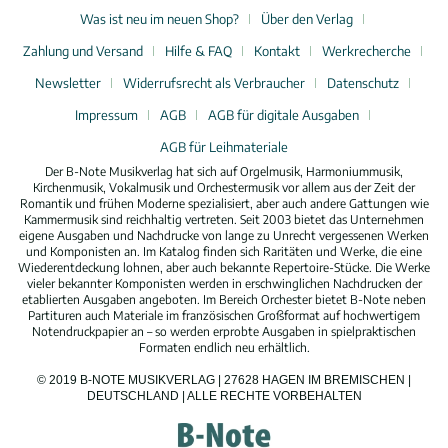
Was ist neu im neuen Shop?
Über den Verlag
Zahlung und Versand
Hilfe & FAQ
Kontakt
Werkrecherche
Newsletter
Widerrufsrecht als Verbraucher
Datenschutz
Impressum
AGB
AGB für digitale Ausgaben
AGB für Leihmateriale
Der B-Note Musikverlag hat sich auf Orgelmusik, Harmoniummusik,
Kirchenmusik, Vokalmusik und Orchestermusik vor allem aus der Zeit der
Romantik und frühen Moderne spezialisiert, aber auch andere Gattungen wie
Kammermusik sind reichhaltig vertreten. Seit 2003 bietet das Unternehmen
eigene Ausgaben und Nachdrucke von lange zu Unrecht vergessenen Werken
und Komponisten an. Im Katalog finden sich Raritäten und Werke, die eine
Wiederentdeckung lohnen, aber auch bekannte Repertoire-Stücke. Die Werke
vieler bekannter Komponisten werden in erschwinglichen Nachdrucken der
etablierten Ausgaben angeboten. Im Bereich Orchester bietet B-Note neben
Partituren auch Materiale im französischen Großformat auf hochwertigem
Notendruckpapier an – so werden erprobte Ausgaben in spielpraktischen
Formaten endlich neu erhältlich.
© 2019 B-NOTE MUSIKVERLAG | 27628 HAGEN IM BREMISCHEN |
DEUTSCHLAND | ALLE RECHTE VORBEHALTEN