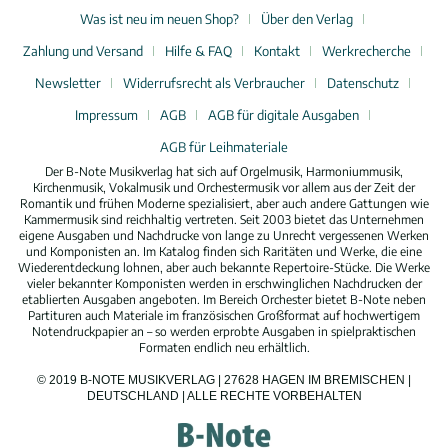
Was ist neu im neuen Shop?
Über den Verlag
Zahlung und Versand
Hilfe & FAQ
Kontakt
Werkrecherche
Newsletter
Widerrufsrecht als Verbraucher
Datenschutz
Impressum
AGB
AGB für digitale Ausgaben
AGB für Leihmateriale
Der B-Note Musikverlag hat sich auf Orgelmusik, Harmoniummusik,
Kirchenmusik, Vokalmusik und Orchestermusik vor allem aus der Zeit der
Romantik und frühen Moderne spezialisiert, aber auch andere Gattungen wie
Kammermusik sind reichhaltig vertreten. Seit 2003 bietet das Unternehmen
eigene Ausgaben und Nachdrucke von lange zu Unrecht vergessenen Werken
und Komponisten an. Im Katalog finden sich Raritäten und Werke, die eine
Wiederentdeckung lohnen, aber auch bekannte Repertoire-Stücke. Die Werke
vieler bekannter Komponisten werden in erschwinglichen Nachdrucken der
etablierten Ausgaben angeboten. Im Bereich Orchester bietet B-Note neben
Partituren auch Materiale im französischen Großformat auf hochwertigem
Notendruckpapier an – so werden erprobte Ausgaben in spielpraktischen
Formaten endlich neu erhältlich.
© 2019 B-NOTE MUSIKVERLAG | 27628 HAGEN IM BREMISCHEN |
DEUTSCHLAND | ALLE RECHTE VORBEHALTEN