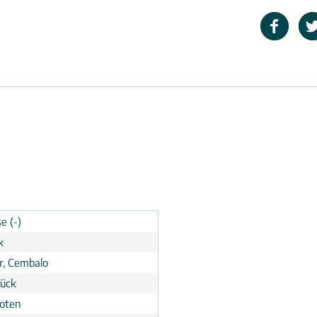
e (-)
k
er, Cembalo
tück
noten