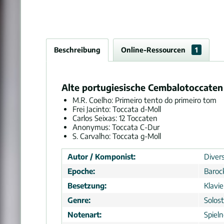
Beschreibung
Online-Ressourcen
1
Alte portugiesische Cembalotoccaten
M.R. Coelho: Primeiro tento do primeiro tom
Frei Jacinto: Toccata d-Moll
Carlos Seixas: 12 Toccaten
Anonymus: Toccata C-Dur
S. Carvalho: Toccata g-Moll
Autor / Komponist:
Divers
Epoche:
Baroc
Besetzung:
Klavi
Genre:
Solos
Notenart:
Spiel