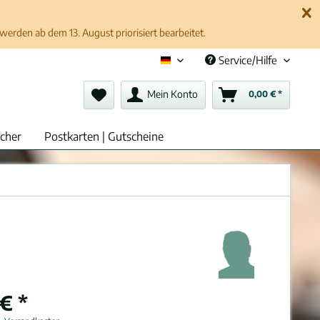
erden ab dem 13. August priorisiert bearbeitet.
Service/Hilfe
Deutsch (de)
Mein Konto
0,00 € *
cher
Postkarten | Gutscheine
€ *