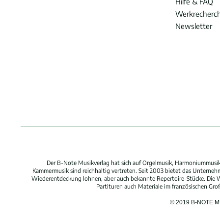
Hilfe & FAQ
Werkrecherc
Newsletter
Der B-Note Musikverlag hat sich auf Orgelmusik, Harmoniummusik,
Kammermusik sind reichhaltig vertreten. Seit 2003 bietet das Unterne
Wiederentdeckung lohnen, aber auch bekannte Repertoire-Stücke. Die W
Partituren auch Materiale im französischen Gr
© 2019 B-NOTE 