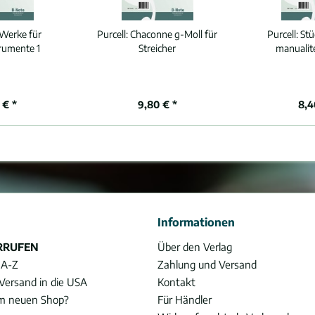
Werke für
Purcell:
Chaconne g-Moll für
Purcell:
Stü
rumente 1
Streicher
manualite
 € *
9,80 € *
8,4
Informationen
RRUFEN
Über den Verlag
 A-Z
Zahlung und Versand
Versand in die USA
Kontakt
im neuen Shop?
Für Händler