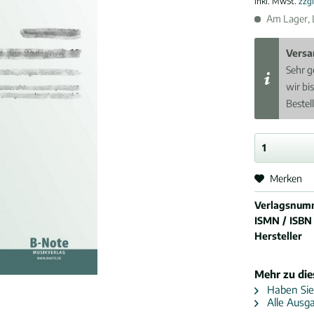
inkl. MwSt.
zzg
Am Lager, L
Versa
Sehr g
wir bi
Bestel
Merken
Verlagsnum
ISMN / ISBN
Hersteller
Mehr zu di
Haben Sie
Alle Ausg