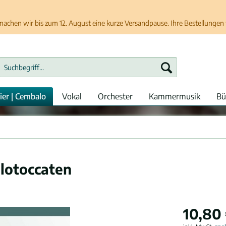
chen wir bis zum 12. August eine kurze Versandpause. Ihre Bestellungen w
ier | Cembalo
Vokal
Orchester
Kammermusik
Bü
lotoccaten
10,80 