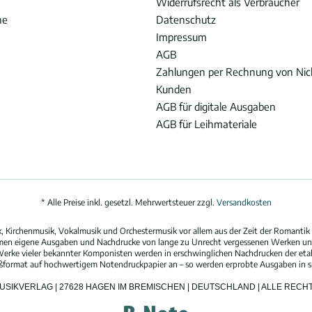
Widerrufsrecht als Verbraucher
he
Datenschutz
Impressum
AGB
Zahlungen per Rechnung von Ni
Kunden
AGB für digitale Ausgaben
AGB für Leihmateriale
* Alle Preise inkl. gesetzl. Mehrwertsteuer zzgl.
Versandkosten
 Kirchenmusik, Vokalmusik und Orchestermusik vor allem aus der Zeit der Romantik 
hmen eigene Ausgaben und Nachdrucke von lange zu Unrecht vergessenen Werken und
erke vieler bekannter Komponisten werden in erschwinglichen Nachdrucken der eta
oßformat auf hochwertigem Notendruckpapier an – so werden erprobte Ausgaben in spi
MUSIKVERLAG | 27628 HAGEN IM BREMISCHEN | DEUTSCHLAND | ALLE REC