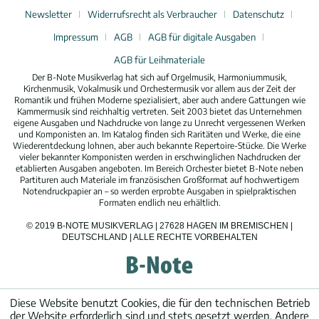
Newsletter
Widerrufsrecht als Verbraucher
Datenschutz
Impressum
AGB
AGB für digitale Ausgaben
AGB für Leihmateriale
Der B-Note Musikverlag hat sich auf Orgelmusik, Harmoniummusik,
Kirchenmusik, Vokalmusik und Orchestermusik vor allem aus der Zeit der
Romantik und frühen Moderne spezialisiert, aber auch andere Gattungen wie
Kammermusik sind reichhaltig vertreten. Seit 2003 bietet das Unternehmen
eigene Ausgaben und Nachdrucke von lange zu Unrecht vergessenen Werken
und Komponisten an. Im Katalog finden sich Raritäten und Werke, die eine
Wiederentdeckung lohnen, aber auch bekannte Repertoire-Stücke. Die Werke
vieler bekannter Komponisten werden in erschwinglichen Nachdrucken der
etablierten Ausgaben angeboten. Im Bereich Orchester bietet B-Note neben
Partituren auch Materiale im französischen Großformat auf hochwertigem
Notendruckpapier an – so werden erprobte Ausgaben in spielpraktischen
Formaten endlich neu erhältlich.
© 2019 B-NOTE MUSIKVERLAG | 27628 HAGEN IM BREMISCHEN |
DEUTSCHLAND | ALLE RECHTE VORBEHALTEN
Diese Website benutzt Cookies, die für den technischen Betrieb
der Website erforderlich sind und stets gesetzt werden. Andere