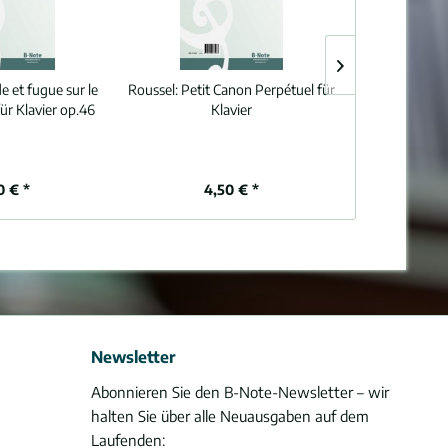
e et fugue sur le
Roussel:
Petit Canon Perpétuel für
Godard:
Scen
ür Klavier op.46
Klavier
K
0 € *
4,50 € *
9,
Newsletter
Abonnieren Sie den B-Note-Newsletter – wir
halten Sie über alle Neuausgaben auf dem
Laufenden: