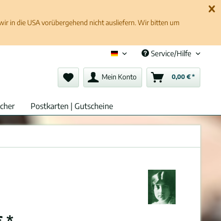
 in die USA vorübergehend nicht ausliefern. Wir bitten um
Service/Hilfe
Deutsch (de)
Mein Konto
0,00 € *
cher
Postkarten | Gutscheine
 *