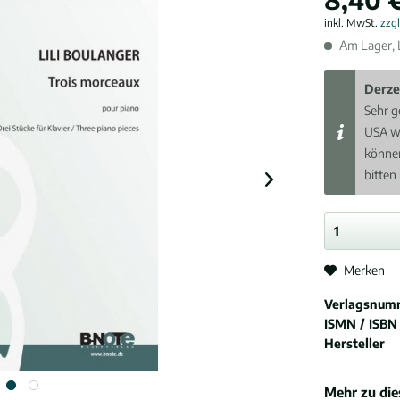
inkl. MwSt.
zzg
Am Lager, L
Derze
Sehr g
USA w
können
bitten
Merken
Verlagsnum
ISMN / ISBN
Hersteller
Mehr zu di