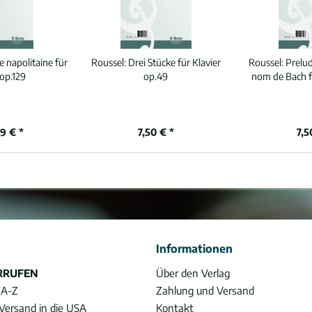
e napolitaine für
Roussel:
Drei Stücke für Klavier
Roussel:
Prelud
 op.129
op.49
nom de Bach f
9 € *
7,50 € *
7,5
Informationen
RRUFEN
Über den Verlag
 A-Z
Zahlung und Versand
Versand in die USA
Kontakt