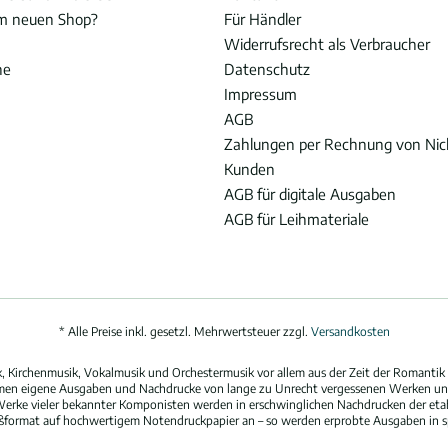
im neuen Shop?
Für Händler
Widerrufsrecht als Verbraucher
he
Datenschutz
Impressum
AGB
Zahlungen per Rechnung von Ni
Kunden
AGB für digitale Ausgaben
AGB für Leihmateriale
* Alle Preise inkl. gesetzl. Mehrwertsteuer zzgl.
Versandkosten
 Kirchenmusik, Vokalmusik und Orchestermusik vor allem aus der Zeit der Romantik 
hmen eigene Ausgaben und Nachdrucke von lange zu Unrecht vergessenen Werken und
erke vieler bekannter Komponisten werden in erschwinglichen Nachdrucken der eta
oßformat auf hochwertigem Notendruckpapier an – so werden erprobte Ausgaben in spi