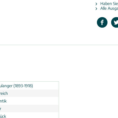
Haben Sie
Alle Ausga
oulanger (1893-1918)
reich
ntik
r
tück