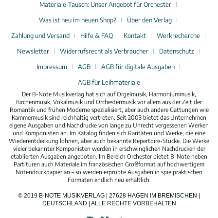
Materiale-Tausch: Unser Angebot für Orchester
Was ist neu im neuen Shop?
Über den Verlag
Zahlung und Versand
Hilfe & FAQ
Kontakt
Werkrecherche
Newsletter
Widerrufsrecht als Verbraucher
Datenschutz
Impressum
AGB
AGB für digitale Ausgaben
AGB für Leihmateriale
Der B-Note Musikverlag hat sich auf Orgelmusik, Harmoniummusik,
Kirchenmusik, Vokalmusik und Orchestermusik vor allem aus der Zeit der
Romantik und frühen Moderne spezialisiert, aber auch andere Gattungen wie
Kammermusik sind reichhaltig vertreten. Seit 2003 bietet das Unternehmen
eigene Ausgaben und Nachdrucke von lange zu Unrecht vergessenen Werken
und Komponisten an. Im Katalog finden sich Raritäten und Werke, die eine
Wiederentdeckung lohnen, aber auch bekannte Repertoire-Stücke. Die Werke
vieler bekannter Komponisten werden in erschwinglichen Nachdrucken der
etablierten Ausgaben angeboten. Im Bereich Orchester bietet B-Note neben
Partituren auch Materiale im französischen Großformat auf hochwertigem
Notendruckpapier an – so werden erprobte Ausgaben in spielpraktischen
Formaten endlich neu erhältlich.
© 2019 B-NOTE MUSIKVERLAG | 27628 HAGEN IM BREMISCHEN |
DEUTSCHLAND | ALLE RECHTE VORBEHALTEN