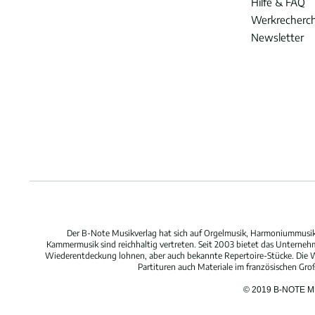
Hilfe & FAQ
Werkrecherc
Newsletter
Der B-Note Musikverlag hat sich auf Orgelmusik, Harmoniummusik,
Kammermusik sind reichhaltig vertreten. Seit 2003 bietet das Unterne
Wiederentdeckung lohnen, aber auch bekannte Repertoire-Stücke. Die W
Partituren auch Materiale im französischen Gr
© 2019 B-NOTE 