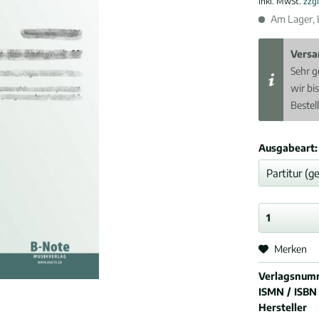
inkl. MwSt.
zzg
Am Lager, L
Versa
Sehr g
wir bi
Bestel
Ausgabeart:
Merken
Verlagsnum
ISMN / ISBN
Hersteller