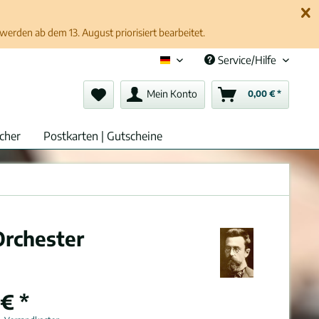
erden ab dem 13. August priorisiert bearbeitet.
Service/Hilfe
Deutsch (de)
Mein Konto
0,00 € *
cher
Postkarten | Gutscheine
Orchester
€ *