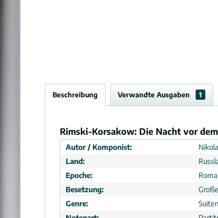
Beschreibung
Verwandte Ausgaben
1
Rimski-Korsakow: Die Nacht vor dem Ch
Autor / Komponist:
Nikol
Land:
Russl
Epoche:
Roma
Besetzung:
Große
Genre:
Suiten
Notenart:
Partit