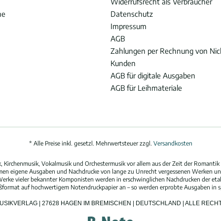
Widerrufsrecht als Verbraucher
he
Datenschutz
Impressum
AGB
Zahlungen per Rechnung von Ni
Kunden
AGB für digitale Ausgaben
AGB für Leihmateriale
* Alle Preise inkl. gesetzl. Mehrwertsteuer zzgl.
Versandkosten
 Kirchenmusik, Vokalmusik und Orchestermusik vor allem aus der Zeit der Romantik 
hmen eigene Ausgaben und Nachdrucke von lange zu Unrecht vergessenen Werken und
erke vieler bekannter Komponisten werden in erschwinglichen Nachdrucken der eta
oßformat auf hochwertigem Notendruckpapier an – so werden erprobte Ausgaben in spi
MUSIKVERLAG | 27628 HAGEN IM BREMISCHEN | DEUTSCHLAND | ALLE REC