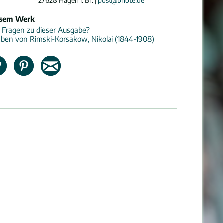
27628 Hagen i. Br. |
post@bnote.de
esem Werk
 Fragen zu dieser Ausgabe?
ben von Rimski-Korsakow, Nikolai (1844-1908)