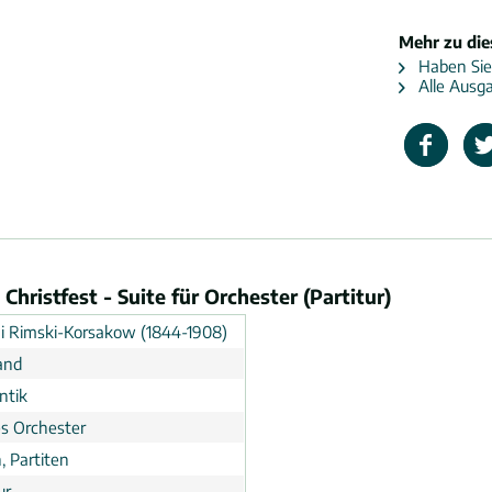
Mehr zu di
Haben Sie
Alle Ausga
ristfest - Suite für Orchester (Partitur)
ai Rimski-Korsakow (1844-1908)
and
ntik
s Orchester
, Partiten
ur