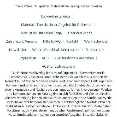
* Alle Preise inkl. gesetzl. Mehrwertsteuer zzgl.
Versandkosten
Cookie-Einstellungen
Materiale-Tausch: Unser Angebot für Orchester
Was ist neu im neuen Shop?
Über den Verlag
Zahlung und Versand
Hilfe & FAQ
Kontakt
Werkrecherche
Newsletter
Widerrufsrecht als Verbraucher
Datenschutz
Impressum
AGB
AGB für digitale Ausgaben
AGB für Leihmateriale
Der B-Note Musikverlag hat sich auf Orgelmusik, Harmoniummusik,
Kirchenmusik, Vokalmusik und Orchestermusik vor allem aus der Zeit der
Romantik und frühen Moderne spezialisiert, aber auch andere Gattungen wie
Kammermusik sind reichhaltig vertreten. Seit 2003 bietet das Unternehmen
eigene Ausgaben und Nachdrucke von lange zu Unrecht vergessenen Werken
und Komponisten an. Im Katalog finden sich Raritäten und Werke, die eine
Wiederentdeckung lohnen, aber auch bekannte Repertoire-Stücke. Die Werke
vieler bekannter Komponisten werden in erschwinglichen Nachdrucken der
etablierten Ausgaben angeboten. Im Bereich Orchester bietet B-Note neben
Partituren auch Materiale im französischen Großformat auf hochwertigem
Notendruckpapier an – so werden erprobte Ausgaben in spielpraktischen