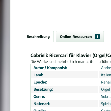
Beschreibung
Online-Ressourcen
1
Gabrieli: Ricercari für Klavier (Orgel/
Die Werke sind mehrheitlich manualiter aufführb
Autor / Komponist:
Andrea
Land:
Italie
Epoche:
Renai
Besetzung:
Orgel 
Genre:
Solos
Notenart:
Spiel
Quelle:
Gesta