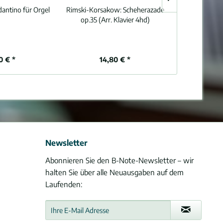
antino für Orgel
Rimski-Korsakow:
Scheherazade
Bach:
Finale 
op.35 (Arr. Klavier 4hd)
Passion BWV 
0 € *
14,80 € *
6,
Newsletter
Abonnieren Sie den B-Note-Newsletter – wir
halten Sie über alle Neuausgaben auf dem
Laufenden: