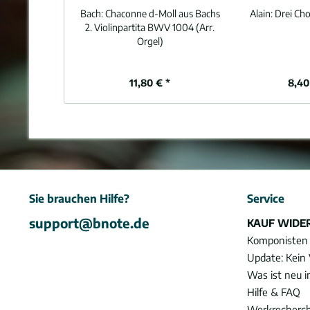
Bach:
Chaconne d-Moll aus Bachs
Alain:
Drei Cho
2. Violinpartita BWV 1004 (Arr.
Orgel)
11,80 € *
8,40
Sie brauchen Hilfe?
Service
support@bnote.de
KAUF WIDE
Komponisten
Update: Kein 
Was ist neu 
Hilfe & FAQ
Werkrecherc