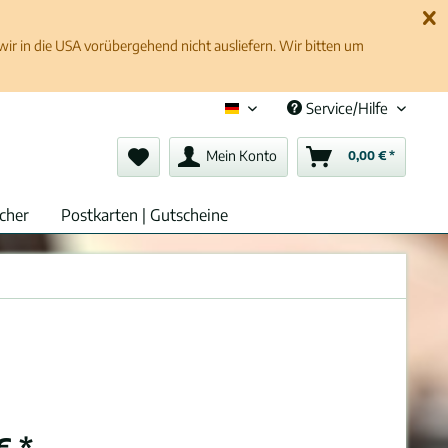
 in die USA vorübergehend nicht ausliefern. Wir bitten um
Service/Hilfe
Deutsch (de)
Mein Konto
0,00 € *
cher
Postkarten | Gutscheine
€ *