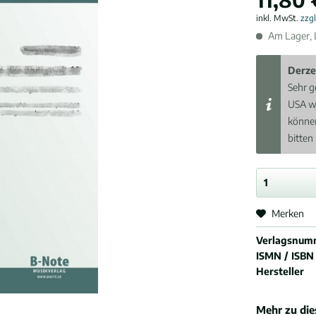
inkl. MwSt.
zzg
Am Lager, L
Derze
Sehr g
USA w
können
bitten
Merken
Verlagsnum
ISMN / ISBN
Hersteller
Mehr zu di