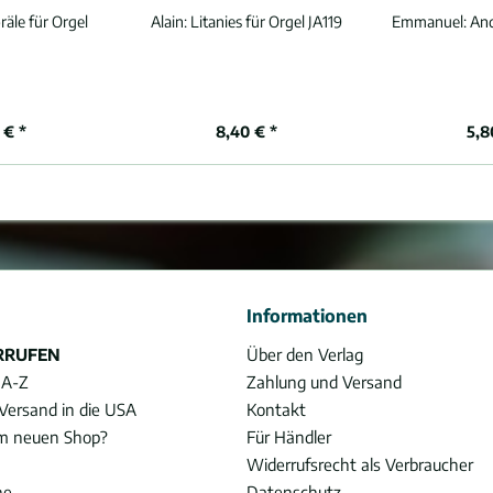
räle für Orgel
Alain:
Litanies für Orgel JA119
Emmanuel:
And
 € *
8,40 € *
5,8
Informationen
RRUFEN
Über den Verlag
 A-Z
Zahlung und Versand
Versand in die USA
Kontakt
im neuen Shop?
Für Händler
Widerrufsrecht als Verbraucher
he
Datenschutz