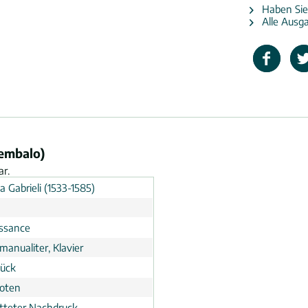
Haben Sie
Alle Ausga
Cembalo)
ar.
 Gabrieli (1533-1585)
n
ssance
manualiter, Klavier
tück
noten
tteter Nachdruck