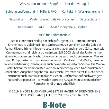
Was ist neu im neuen Shop?
Über den Verlag
Zahlung und Versand
Hilfe & FAQ
Kontakt
Werkrecherche
Newsletter
Widerrufsrecht als Verbraucher
Datenschutz
Impressum
AGB
AGB für digitale Ausgaben
AGB für Leihmateriale
Der B-Note Musikverlag hat sich auf Orgelmusik, Harmoniummusik,
Kirchenmusik, Vokalmusik und Orchestermusik vor allem aus der Zeit der
Romantik und frühen Moderne spezialisiert, aber auch andere Gattungen wie
Kammermusik sind reichhaltig vertreten. Seit 2003 bietet das Unternehmen
eigene Ausgaben und Nachdrucke von lange zu Unrecht vergessenen Werken
und Komponisten an. Im Katalog finden sich Raritäten und Werke, die eine
Wiederentdeckung lohnen, aber auch bekannte Repertoire-Stücke. Die Werke
vieler bekannter Komponisten werden in erschwinglichen Nachdrucken der
etablierten Ausgaben angeboten. Im Bereich Orchester bietet B-Note neben
Partituren auch Materiale im französischen Großformat auf hochwertigem
Notendruckpapier an – so werden erprobte Ausgaben in spielpraktischen
Formaten endlich neu erhältlich.
© 2019 B-NOTE MUSIKVERLAG | 27628 HAGEN IM BREMISCHEN |
DEUTSCHLAND | ALLE RECHTE VORBEHALTEN