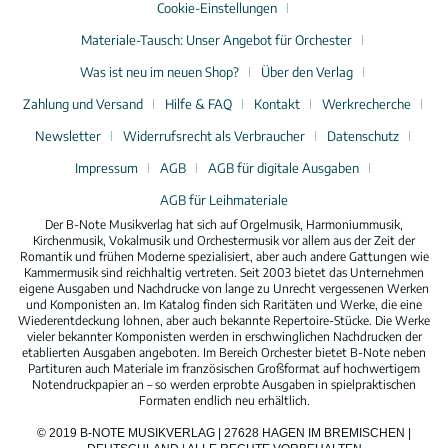
Cookie-Einstellungen
Materiale-Tausch: Unser Angebot für Orchester
Was ist neu im neuen Shop?
Über den Verlag
Zahlung und Versand
Hilfe & FAQ
Kontakt
Werkrecherche
Newsletter
Widerrufsrecht als Verbraucher
Datenschutz
Impressum
AGB
AGB für digitale Ausgaben
AGB für Leihmateriale
Der B-Note Musikverlag hat sich auf Orgelmusik, Harmoniummusik,
Kirchenmusik, Vokalmusik und Orchestermusik vor allem aus der Zeit der
Romantik und frühen Moderne spezialisiert, aber auch andere Gattungen wie
Kammermusik sind reichhaltig vertreten. Seit 2003 bietet das Unternehmen
eigene Ausgaben und Nachdrucke von lange zu Unrecht vergessenen Werken
und Komponisten an. Im Katalog finden sich Raritäten und Werke, die eine
Wiederentdeckung lohnen, aber auch bekannte Repertoire-Stücke. Die Werke
vieler bekannter Komponisten werden in erschwinglichen Nachdrucken der
etablierten Ausgaben angeboten. Im Bereich Orchester bietet B-Note neben
Partituren auch Materiale im französischen Großformat auf hochwertigem
Notendruckpapier an – so werden erprobte Ausgaben in spielpraktischen
Formaten endlich neu erhältlich.
© 2019 B-NOTE MUSIKVERLAG | 27628 HAGEN IM BREMISCHEN |