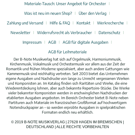
Materiale-Tausch: Unser Angebot für Orchester
Was ist neu im neuen Shop?
Über den Verlag
Zahlung und Versand
Hilfe & FAQ
Kontakt
Werkrecherche
Newsletter
Widerrufsrecht als Verbraucher
Datenschutz
Impressum
AGB
AGB für digitale Ausgaben
AGB für Leihmateriale
Der B-Note Musikverlag hat sich auf Orgelmusik, Harmoniummusik,
Kirchenmusik, Vokalmusik und Orchestermusik vor allem aus der Zeit der
Romantik und frühen Moderne spezialisiert, aber auch andere Gattungen wie
Kammermusik sind reichhaltig vertreten. Seit 2003 bietet das Unternehmen
eigene Ausgaben und Nachdrucke von lange zu Unrecht vergessenen Werken
und Komponisten an. Im Katalog finden sich Raritäten und Werke, die eine
Wiederentdeckung lohnen, aber auch bekannte Repertoire-Stücke. Die Werke
vieler bekannter Komponisten werden in erschwinglichen Nachdrucken der
etablierten Ausgaben angeboten. Im Bereich Orchester bietet B-Note neben
Partituren auch Materiale im französischen Großformat auf hochwertigem
Notendruckpapier an – so werden erprobte Ausgaben in spielpraktischen
Formaten endlich neu erhältlich.
© 2019 B-NOTE MUSIKVERLAG | 27628 HAGEN IM BREMISCHEN |
DEUTSCHLAND | ALLE RECHTE VORBEHALTEN