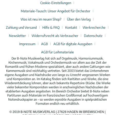
Cookie-Einstellungen
Materiale-Tausch: Unser Angebot für Orchester
Was ist neu im neuen Shop?
Über den Verlag
Zahlung und Versand
Hilfe & FAQ
Kontakt
Werkrecherche
Newsletter
Widerrufsrecht als Verbraucher
Datenschutz
Impressum
AGB
AGB für digitale Ausgaben
AGB für Leihmateriale
Der B-Note Musikverlag hat sich auf Orgelmusik, Harmoniummusik,
Kirchenmusik, Vokalmusik und Orchestermusik vor allem aus der Zeit der
Romantik und frühen Moderne spezialisiert, aber auch andere Gattungen wie
Kammermusik sind reichhaltig vertreten. Seit 2003 bietet das Unternehmen
eigene Ausgaben und Nachdrucke von lange zu Unrecht vergessenen Werken
und Komponisten an. Im Katalog finden sich Raritäten und Werke, die eine
Wiederentdeckung lohnen, aber auch bekannte Repertoire-Stücke. Die Werke
vieler bekannter Komponisten werden in erschwinglichen Nachdrucken der
etablierten Ausgaben angeboten. Im Bereich Orchester bietet B-Note neben
Partituren auch Materiale im französischen Großformat auf hochwertigem
Notendruckpapier an – so werden erprobte Ausgaben in spielpraktischen
Formaten endlich neu erhältlich.
© 2019 B-NOTE MUSIKVERLAG | 27628 HAGEN IM BREMISCHEN |