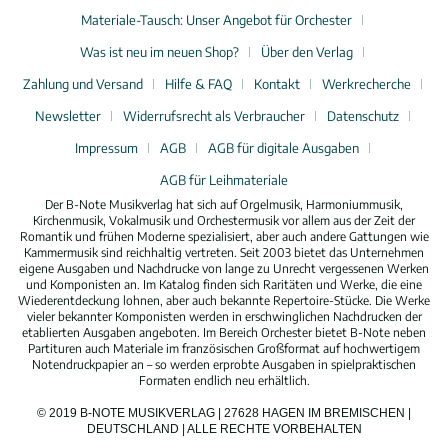
Materiale-Tausch: Unser Angebot für Orchester
Was ist neu im neuen Shop?
Über den Verlag
Zahlung und Versand
Hilfe & FAQ
Kontakt
Werkrecherche
Newsletter
Widerrufsrecht als Verbraucher
Datenschutz
Impressum
AGB
AGB für digitale Ausgaben
AGB für Leihmateriale
Der B-Note Musikverlag hat sich auf Orgelmusik, Harmoniummusik,
Kirchenmusik, Vokalmusik und Orchestermusik vor allem aus der Zeit der
Romantik und frühen Moderne spezialisiert, aber auch andere Gattungen wie
Kammermusik sind reichhaltig vertreten. Seit 2003 bietet das Unternehmen
eigene Ausgaben und Nachdrucke von lange zu Unrecht vergessenen Werken
und Komponisten an. Im Katalog finden sich Raritäten und Werke, die eine
Wiederentdeckung lohnen, aber auch bekannte Repertoire-Stücke. Die Werke
vieler bekannter Komponisten werden in erschwinglichen Nachdrucken der
etablierten Ausgaben angeboten. Im Bereich Orchester bietet B-Note neben
Partituren auch Materiale im französischen Großformat auf hochwertigem
Notendruckpapier an – so werden erprobte Ausgaben in spielpraktischen
Formaten endlich neu erhältlich.
© 2019 B-NOTE MUSIKVERLAG | 27628 HAGEN IM BREMISCHEN |
DEUTSCHLAND | ALLE RECHTE VORBEHALTEN