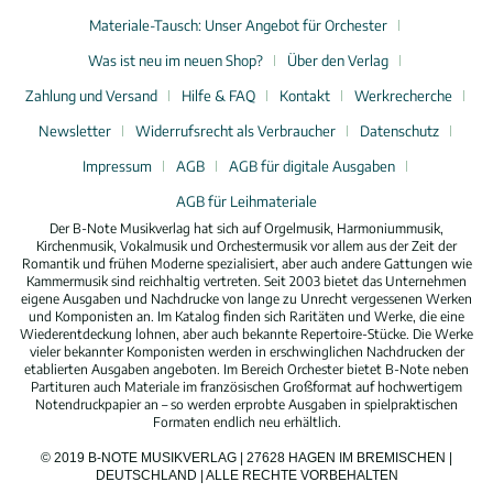
Materiale-Tausch: Unser Angebot für Orchester
Was ist neu im neuen Shop?
Über den Verlag
Zahlung und Versand
Hilfe & FAQ
Kontakt
Werkrecherche
Newsletter
Widerrufsrecht als Verbraucher
Datenschutz
Impressum
AGB
AGB für digitale Ausgaben
AGB für Leihmateriale
Der B-Note Musikverlag hat sich auf Orgelmusik, Harmoniummusik,
Kirchenmusik, Vokalmusik und Orchestermusik vor allem aus der Zeit der
Romantik und frühen Moderne spezialisiert, aber auch andere Gattungen wie
Kammermusik sind reichhaltig vertreten. Seit 2003 bietet das Unternehmen
eigene Ausgaben und Nachdrucke von lange zu Unrecht vergessenen Werken
und Komponisten an. Im Katalog finden sich Raritäten und Werke, die eine
Wiederentdeckung lohnen, aber auch bekannte Repertoire-Stücke. Die Werke
vieler bekannter Komponisten werden in erschwinglichen Nachdrucken der
etablierten Ausgaben angeboten. Im Bereich Orchester bietet B-Note neben
Partituren auch Materiale im französischen Großformat auf hochwertigem
Notendruckpapier an – so werden erprobte Ausgaben in spielpraktischen
Formaten endlich neu erhältlich.
© 2019 B-NOTE MUSIKVERLAG | 27628 HAGEN IM BREMISCHEN |
DEUTSCHLAND | ALLE RECHTE VORBEHALTEN