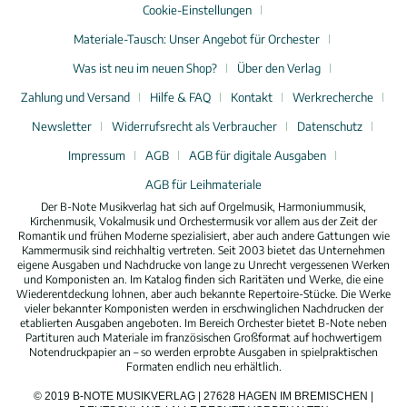
Cookie-Einstellungen
Materiale-Tausch: Unser Angebot für Orchester
Was ist neu im neuen Shop?
Über den Verlag
Zahlung und Versand
Hilfe & FAQ
Kontakt
Werkrecherche
Newsletter
Widerrufsrecht als Verbraucher
Datenschutz
Impressum
AGB
AGB für digitale Ausgaben
AGB für Leihmateriale
Der B-Note Musikverlag hat sich auf Orgelmusik, Harmoniummusik,
Kirchenmusik, Vokalmusik und Orchestermusik vor allem aus der Zeit der
Romantik und frühen Moderne spezialisiert, aber auch andere Gattungen wie
Kammermusik sind reichhaltig vertreten. Seit 2003 bietet das Unternehmen
eigene Ausgaben und Nachdrucke von lange zu Unrecht vergessenen Werken
und Komponisten an. Im Katalog finden sich Raritäten und Werke, die eine
Wiederentdeckung lohnen, aber auch bekannte Repertoire-Stücke. Die Werke
vieler bekannter Komponisten werden in erschwinglichen Nachdrucken der
etablierten Ausgaben angeboten. Im Bereich Orchester bietet B-Note neben
Partituren auch Materiale im französischen Großformat auf hochwertigem
Notendruckpapier an – so werden erprobte Ausgaben in spielpraktischen
Formaten endlich neu erhältlich.
© 2019 B-NOTE MUSIKVERLAG | 27628 HAGEN IM BREMISCHEN |