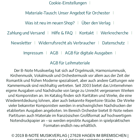
Cookie-Einstellungen
Materiale-Tausch: Unser Angebot für Orchester
Was ist neu im neuen Shop?
Über den Verlag
Zahlung und Versand
Hilfe & FAQ
Kontakt
Werkrecherche
Newsletter
Widerrufsrecht als Verbraucher
Datenschutz
Impressum
AGB
AGB für digitale Ausgaben
AGB für Leihmateriale
Der B-Note Musikverlag hat sich auf Orgelmusik, Harmoniummusik,
Kirchenmusik, Vokalmusik und Orchestermusik vor allem aus der Zeit der
Romantik und frühen Moderne spezialisiert, aber auch andere Gattungen wie
Kammermusik sind reichhaltig vertreten. Seit 2003 bietet das Unternehmen
eigene Ausgaben und Nachdrucke von lange zu Unrecht vergessenen Werken
und Komponisten an. Im Katalog finden sich Raritäten und Werke, die eine
Wiederentdeckung lohnen, aber auch bekannte Repertoire-Stücke. Die Werke
vieler bekannter Komponisten werden in erschwinglichen Nachdrucken der
etablierten Ausgaben angeboten. Im Bereich Orchester bietet B-Note neben
Partituren auch Materiale im französischen Großformat auf hochwertigem
Notendruckpapier an – so werden erprobte Ausgaben in spielpraktischen
Formaten endlich neu erhältlich.
© 2019 B-NOTE MUSIKVERLAG | 27628 HAGEN IM BREMISCHEN |