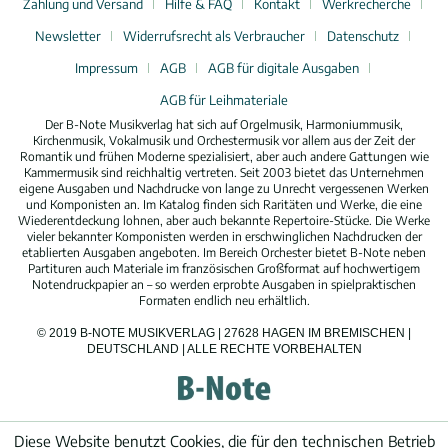
Zahlung und Versand
Hilfe & FAQ
Kontakt
Werkrecherche
Newsletter
Widerrufsrecht als Verbraucher
Datenschutz
Impressum
AGB
AGB für digitale Ausgaben
AGB für Leihmateriale
Der B-Note Musikverlag hat sich auf Orgelmusik, Harmoniummusik,
Kirchenmusik, Vokalmusik und Orchestermusik vor allem aus der Zeit der
Romantik und frühen Moderne spezialisiert, aber auch andere Gattungen wie
Kammermusik sind reichhaltig vertreten. Seit 2003 bietet das Unternehmen
eigene Ausgaben und Nachdrucke von lange zu Unrecht vergessenen Werken
und Komponisten an. Im Katalog finden sich Raritäten und Werke, die eine
Wiederentdeckung lohnen, aber auch bekannte Repertoire-Stücke. Die Werke
vieler bekannter Komponisten werden in erschwinglichen Nachdrucken der
etablierten Ausgaben angeboten. Im Bereich Orchester bietet B-Note neben
Partituren auch Materiale im französischen Großformat auf hochwertigem
Notendruckpapier an – so werden erprobte Ausgaben in spielpraktischen
Formaten endlich neu erhältlich.
© 2019 B-NOTE MUSIKVERLAG | 27628 HAGEN IM BREMISCHEN |
DEUTSCHLAND | ALLE RECHTE VORBEHALTEN
Diese Website benutzt Cookies, die für den technischen Betrieb