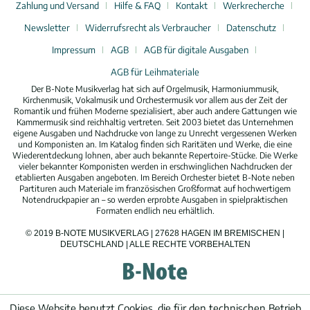
Zahlung und Versand
Hilfe & FAQ
Kontakt
Werkrecherche
Newsletter
Widerrufsrecht als Verbraucher
Datenschutz
Impressum
AGB
AGB für digitale Ausgaben
AGB für Leihmateriale
Der B-Note Musikverlag hat sich auf Orgelmusik, Harmoniummusik,
Kirchenmusik, Vokalmusik und Orchestermusik vor allem aus der Zeit der
Romantik und frühen Moderne spezialisiert, aber auch andere Gattungen wie
Kammermusik sind reichhaltig vertreten. Seit 2003 bietet das Unternehmen
eigene Ausgaben und Nachdrucke von lange zu Unrecht vergessenen Werken
und Komponisten an. Im Katalog finden sich Raritäten und Werke, die eine
Wiederentdeckung lohnen, aber auch bekannte Repertoire-Stücke. Die Werke
vieler bekannter Komponisten werden in erschwinglichen Nachdrucken der
etablierten Ausgaben angeboten. Im Bereich Orchester bietet B-Note neben
Partituren auch Materiale im französischen Großformat auf hochwertigem
Notendruckpapier an – so werden erprobte Ausgaben in spielpraktischen
Formaten endlich neu erhältlich.
© 2019 B-NOTE MUSIKVERLAG | 27628 HAGEN IM BREMISCHEN |
DEUTSCHLAND | ALLE RECHTE VORBEHALTEN
Diese Website benutzt Cookies, die für den technischen Betrieb