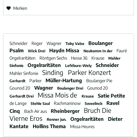
Merken
Boulanger
Schneider
Reger
Wagner
Toby Valse
Psalm
Haydn Missa
Fauré
Wick Drei
Neukomm In der
Orgelraritäten
Röntgen Sechs
Hesse 36
Krause
Mahler
Orgelraritäten
Schneider
Sinfonie
Lefébure-Wely
Sinding
Parker Konzert
Mahler Sinfonie
Müller-Hartung
Parker
Boulanger Pie
Gerhardt
Wagner
Gounod 20
Gounod 20
Boulanger Drei
Missa Mois de
Satie Petite
Gerhardt Drei
Krause
Ravel
de Lange
Rachmaninow
Stehle Saul
Sweelinck
Bruch Die
Cinq
Rheinberger
Bach Air aus
Vierne Eros
Orgelraritäten
Dieter
Renner jun.
Kantate
Hollins Thema
Missa Heures