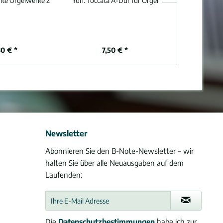
te Orgelwerke 2
Yon:
Toccata A-Dur für Orgel
Tournemire:
C
80 € *
7,50 € *
7,
Newsletter
Abonnieren Sie den B-Note-Newsletter – wir
halten Sie über alle Neuausgaben auf dem
Laufenden:
Die
Datenschutzbestimmungen
habe ich zur