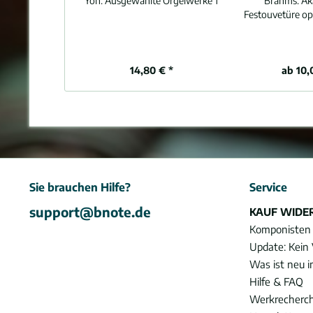
Yon:
Ausgewählte Orgelwerke 1
Brahms:
Ak
Festouvetüre op.
14,80 € *
ab 10,
Sie brauchen Hilfe?
Service
support@bnote.de
KAUF WIDE
Komponisten
Update: Kein 
Was ist neu 
Hilfe & FAQ
Werkrecherc