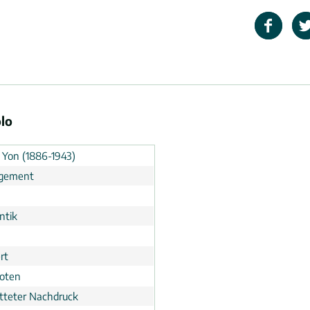
olo
o Yon (1886-1943)
ngement
n
ntik
rt
noten
tteter Nachdruck