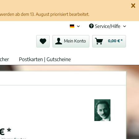
erden ab dem 13. August priorisiert bearbeitet.
Service/Hilfe
Deutsch (de)
Mein Konto
0,00 € *
cher
Postkarten | Gutscheine
€ *