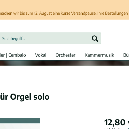
chen wir bis zum 12. August eine kurze Versandpause. Ihre Bestellungen w
ier | Cembalo
Vokal
Orchester
Kammermusik
Bü
ür Orgel solo
12,80 