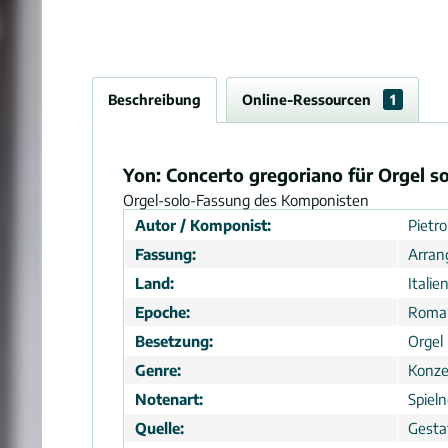
Beschreibung
Online-Ressourcen
1
Yon: Concerto gregoriano für Orgel s
Orgel-solo-Fassung des Komponisten
Autor / Komponist:
Pietr
Fassung:
Arra
Land:
Italie
Epoche:
Roma
Besetzung:
Orgel
Genre:
Konze
Notenart:
Spiel
Quelle:
Gesta