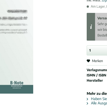
inkl. MwSt.
zzg
Am Lager, L
Versa
Sehr g
wir bi
Bestel
Merken
Verlagsnum
ISMN / ISBN
Hersteller
Mehr zu di
Haben Sie
Alle Ausga