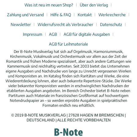
Was ist neu im neuen Shop?
Über den Verlag
Zahlung und Versand
Hilfe & FAQ
Kontakt
Werkrecherche
Newsletter
Widerrufsrecht als Verbraucher
Datenschutz
Impressum
AGB
AGB für digitale Ausgaben
AGB für Leihmateriale
Der B-Note Musikverlag hat sich auf Orgelmusik, Harmoniummusik,
Kirchenmusik, Vokalmusik und Orchestermusik vor allem aus der Zeit der
Romantik und frühen Moderne spezialisiert, aber auch andere Gattungen wie
Kammermusik sind reichhaltig vertreten. Seit 2003 bietet das Unternehmen
eigene Ausgaben und Nachdrucke von lange zu Unrecht vergessenen Werken
und Komponisten an. Im Katalog finden sich Raritäten und Werke, die eine
Wiederentdeckung lohnen, aber auch bekannte Repertoire-Stücke. Die Werke
vieler bekannter Komponisten werden in erschwinglichen Nachdrucken der
etablierten Ausgaben angeboten. Im Bereich Orchester bietet B-Note neben
Partituren auch Materiale im französischen Großformat auf hochwertigem
Notendruckpapier an – so werden erprobte Ausgaben in spielpraktischen
Formaten endlich neu erhältlich.
© 2019 B-NOTE MUSIKVERLAG | 27628 HAGEN IM BREMISCHEN |
DEUTSCHLAND | ALLE RECHTE VORBEHALTEN