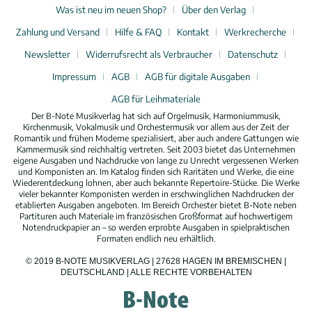
Was ist neu im neuen Shop?
Über den Verlag
Zahlung und Versand
Hilfe & FAQ
Kontakt
Werkrecherche
Newsletter
Widerrufsrecht als Verbraucher
Datenschutz
Impressum
AGB
AGB für digitale Ausgaben
AGB für Leihmateriale
Der B-Note Musikverlag hat sich auf Orgelmusik, Harmoniummusik,
Kirchenmusik, Vokalmusik und Orchestermusik vor allem aus der Zeit der
Romantik und frühen Moderne spezialisiert, aber auch andere Gattungen wie
Kammermusik sind reichhaltig vertreten. Seit 2003 bietet das Unternehmen
eigene Ausgaben und Nachdrucke von lange zu Unrecht vergessenen Werken
und Komponisten an. Im Katalog finden sich Raritäten und Werke, die eine
Wiederentdeckung lohnen, aber auch bekannte Repertoire-Stücke. Die Werke
vieler bekannter Komponisten werden in erschwinglichen Nachdrucken der
etablierten Ausgaben angeboten. Im Bereich Orchester bietet B-Note neben
Partituren auch Materiale im französischen Großformat auf hochwertigem
Notendruckpapier an – so werden erprobte Ausgaben in spielpraktischen
Formaten endlich neu erhältlich.
© 2019 B-NOTE MUSIKVERLAG | 27628 HAGEN IM BREMISCHEN |
DEUTSCHLAND | ALLE RECHTE VORBEHALTEN