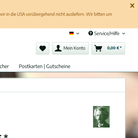
 in die USA vorübergehend nicht ausliefern. Wir bitten um
Service/Hilfe
Deutsch (de)
Mein Konto
0,00 € *
cher
Postkarten | Gutscheine
 *