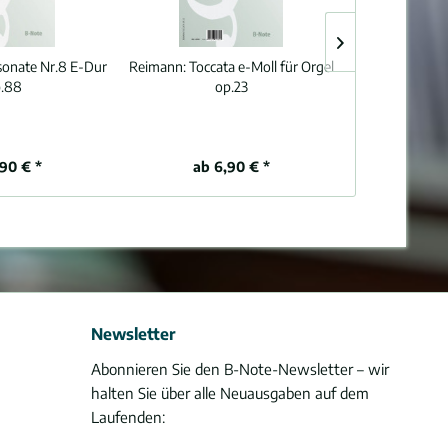
sonate Nr.8 E-Dur
Reimann:
Toccata e-Moll für Orgel
Fink:
Orgelso
.88
op.23
„Jesu mein
,90 € *
ab 6,90 € *
8,
Newsletter
Abonnieren Sie den B-Note-Newsletter – wir
halten Sie über alle Neuausgaben auf dem
Laufenden: