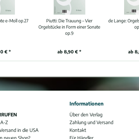
te e-Moll op.27
Piutti:
Die Trauung – Vier
de Lange:
Orgel
Orgelstücke in Form einer Sonate
op
op.9
0 € *
ab 8,90 € *
ab 8
Informationen
RRUFEN
Über den Verlag
 A-Z
Zahlung und Versand
Versand in die USA
Kontakt
im neuen Shop?
Für Händler