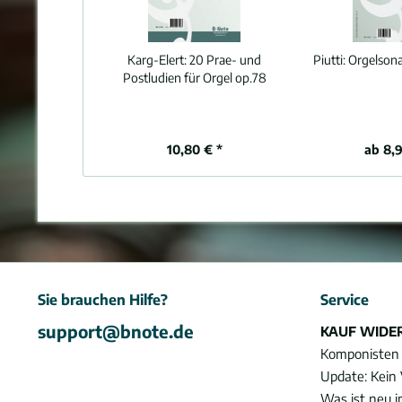
Karg-Elert:
20 Prae- und
Piutti:
Orgelsona
Postludien für Orgel op.78
10,80 € *
ab 8,9
Sie brauchen Hilfe?
Service
support@bnote.de
KAUF WIDE
Komponisten
Update: Kein 
Was ist neu 