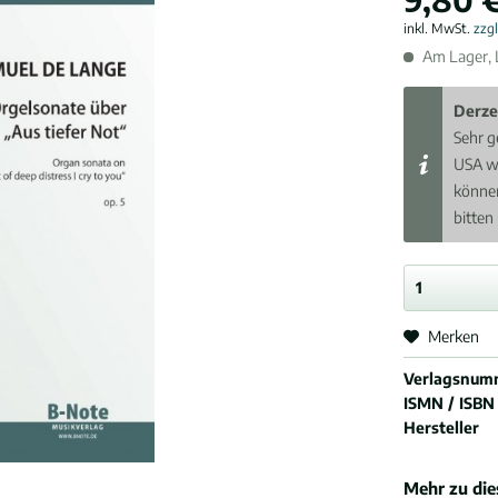
inkl. MwSt.
zzg
Am Lager, L
Derze
Sehr g
USA w
können
bitten
Merken
Verlagsnum
ISMN / ISBN
Hersteller
Mehr zu di