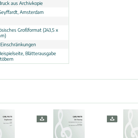
ruck aus Archivkopie
 Seyffardt, Amsterdam
ösisches Großformat (243,5 x
mm)
 Einschränkungen
eispielseite, Blätterausgabe
töbern