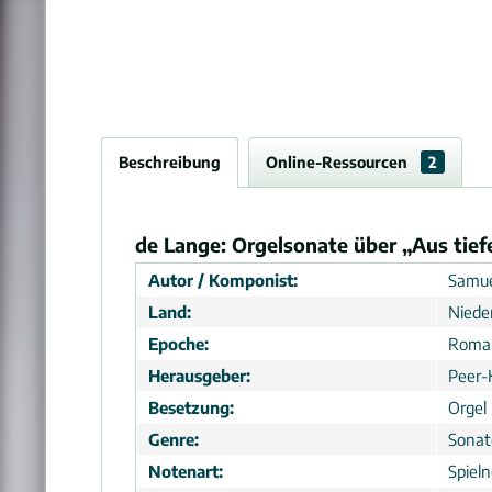
Beschreibung
Online-Ressourcen
2
de Lange: Orgelsonate über „Aus tief
Autor / Komponist:
Samue
Land:
Niede
Epoche:
Roma
Herausgeber:
Peer-
Besetzung:
Orgel
Genre:
Sonat
Notenart:
Spiel