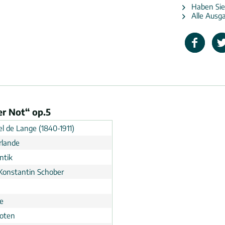
Haben Sie
Alle Ausga
er Not“ op.5
l de Lange (1840-1911)
rlande
ntik
Konstantin Schober
e
noten