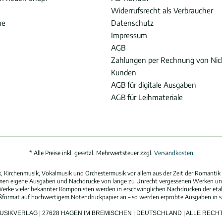
Widerrufsrecht als Verbraucher
he
Datenschutz
Impressum
AGB
Zahlungen per Rechnung von Ni
Kunden
AGB für digitale Ausgaben
AGB für Leihmateriale
* Alle Preise inkl. gesetzl. Mehrwertsteuer zzgl.
Versandkosten
 Kirchenmusik, Vokalmusik und Orchestermusik vor allem aus der Zeit der Romantik 
hmen eigene Ausgaben und Nachdrucke von lange zu Unrecht vergessenen Werken und
erke vieler bekannter Komponisten werden in erschwinglichen Nachdrucken der eta
oßformat auf hochwertigem Notendruckpapier an – so werden erprobte Ausgaben in spi
MUSIKVERLAG | 27628 HAGEN IM BREMISCHEN | DEUTSCHLAND | ALLE REC