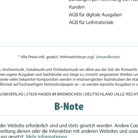
Kunden
AGB für digitale Ausgaben
AGB für Leihmateriale
* Alle Preise inkl. gesetzl. Mehrwertsteuer zzgl.
Versandkosten
 Kirchenmusik, Vokalmusik und Orchestermusik vor allem aus der Zeit der Romantik 
hmen eigene Ausgaben und Nachdrucke von lange zu Unrecht vergessenen Werken und
erke vieler bekannter Komponisten werden in erschwinglichen Nachdrucken der eta
oßformat auf hochwertigem Notendruckpapier an – so werden erprobte Ausgaben in spi
MUSIKVERLAG | 27628 HAGEN IM BREMISCHEN | DEUTSCHLAND | ALLE REC
der Website erforderlich sind und stets gesetzt werden. Andere Cook
erbung dienen oder die Interaktion mit anderen Websites und sozi
ung gesetzt.
Mehr Informationen