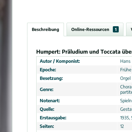
Beschreibung
Online-Ressourcen
1
Humpert: Präludium und Toccata über 
Autor / Komponist:
Hans 
Epoche:
Frühe
Besetzung:
Orgel
Choral
Genre:
partit
Notenart:
Spiel
Quelle:
Gesta
Erstausgabe:
1935,
Seiten:
12