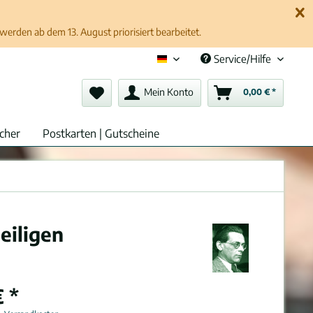
erden ab dem 13. August priorisiert bearbeitet.
Service/Hilfe
Deutsch (de)
Mein Konto
0,00 € *
cher
Postkarten | Gutscheine
eiligen
 *