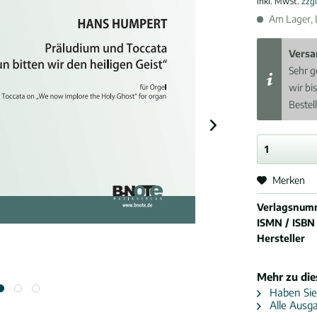
inkl. MwSt.
zzg
Am Lager, L
Versa
Sehr g
wir bi
Bestel
Merken
Verlagsnum
ISMN / ISBN
Hersteller
Mehr zu di
Haben Sie
Alle Ausg