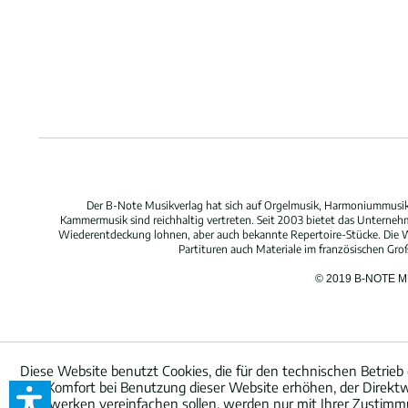
Der B-Note Musikverlag hat sich auf Orgelmusik, Harmoniummusik,
Kammermusik sind reichhaltig vertreten. Seit 2003 bietet das Unterne
Wiederentdeckung lohnen, aber auch bekannte Repertoire-Stücke. Die W
Partituren auch Materiale im französischen Gr
© 2019 B-NOTE 
Diese Website benutzt Cookies, die für den technischen Betrieb 
den Komfort bei Benutzung dieser Website erhöhen, der Direktw
Netzwerken vereinfachen sollen, werden nur mit Ihrer Zustimm