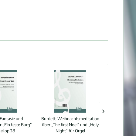
Fantasie und
Burdett:
Weihnachtsmeditation
Wettstein:
Dr
 „Ein feste Burg“
über „The first Noel“ und „Holy
fü
gel op.28
Night“ für Orgel