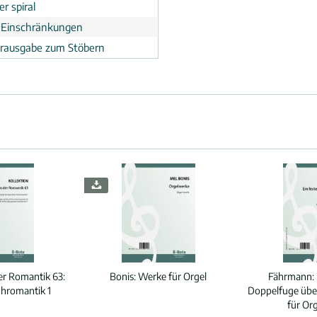
r spiral
 Einschränkungen
erausgabe zum Stöbern
er Romantik 63:
Bonis:
Werke für Orgel
Fährmann:
hromantik 1
Doppelfuge über
für Or