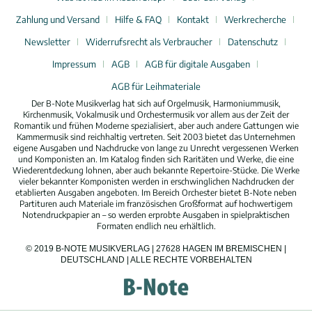
Zahlung und Versand
Hilfe & FAQ
Kontakt
Werkrecherche
Newsletter
Widerrufsrecht als Verbraucher
Datenschutz
Impressum
AGB
AGB für digitale Ausgaben
AGB für Leihmateriale
Der B-Note Musikverlag hat sich auf Orgelmusik, Harmoniummusik,
Kirchenmusik, Vokalmusik und Orchestermusik vor allem aus der Zeit der
Romantik und frühen Moderne spezialisiert, aber auch andere Gattungen wie
Kammermusik sind reichhaltig vertreten. Seit 2003 bietet das Unternehmen
eigene Ausgaben und Nachdrucke von lange zu Unrecht vergessenen Werken
und Komponisten an. Im Katalog finden sich Raritäten und Werke, die eine
Wiederentdeckung lohnen, aber auch bekannte Repertoire-Stücke. Die Werke
vieler bekannter Komponisten werden in erschwinglichen Nachdrucken der
etablierten Ausgaben angeboten. Im Bereich Orchester bietet B-Note neben
Partituren auch Materiale im französischen Großformat auf hochwertigem
Notendruckpapier an – so werden erprobte Ausgaben in spielpraktischen
Formaten endlich neu erhältlich.
© 2019 B-NOTE MUSIKVERLAG | 27628 HAGEN IM BREMISCHEN |
DEUTSCHLAND | ALLE RECHTE VORBEHALTEN