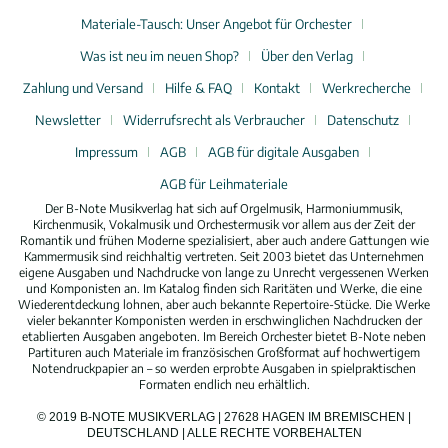
Materiale-Tausch: Unser Angebot für Orchester
Was ist neu im neuen Shop?
Über den Verlag
Zahlung und Versand
Hilfe & FAQ
Kontakt
Werkrecherche
Newsletter
Widerrufsrecht als Verbraucher
Datenschutz
Impressum
AGB
AGB für digitale Ausgaben
AGB für Leihmateriale
Der B-Note Musikverlag hat sich auf Orgelmusik, Harmoniummusik,
Kirchenmusik, Vokalmusik und Orchestermusik vor allem aus der Zeit der
Romantik und frühen Moderne spezialisiert, aber auch andere Gattungen wie
Kammermusik sind reichhaltig vertreten. Seit 2003 bietet das Unternehmen
eigene Ausgaben und Nachdrucke von lange zu Unrecht vergessenen Werken
und Komponisten an. Im Katalog finden sich Raritäten und Werke, die eine
Wiederentdeckung lohnen, aber auch bekannte Repertoire-Stücke. Die Werke
vieler bekannter Komponisten werden in erschwinglichen Nachdrucken der
etablierten Ausgaben angeboten. Im Bereich Orchester bietet B-Note neben
Partituren auch Materiale im französischen Großformat auf hochwertigem
Notendruckpapier an – so werden erprobte Ausgaben in spielpraktischen
Formaten endlich neu erhältlich.
© 2019 B-NOTE MUSIKVERLAG | 27628 HAGEN IM BREMISCHEN |
DEUTSCHLAND | ALLE RECHTE VORBEHALTEN