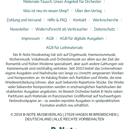
Materiale-Tausch: Unser Angebot für Orchester
Was ist neu im neuen Shop?
Über den Verlag
Zahlung und Versand
Hilfe & FAQ
Kontakt
Werkrecherche
Newsletter
Widerrufsrecht als Verbraucher
Datenschutz
Impressum
AGB
AGB für digitale Ausgaben
AGB für Leihmateriale
Der B-Note Musikverlag hat sich auf Orgelmusik, Harmoniummusik,
Kirchenmusik, Vokalmusik und Orchestermusik vor allem aus der Zeit der
Romantik und frühen Moderne spezialisiert, aber auch andere Gattungen wie
Kammermusik sind reichhaltig vertreten. Seit 2003 bietet das Unternehmen
eigene Ausgaben und Nachdrucke von lange zu Unrecht vergessenen Werken
und Komponisten an. Im Katalog finden sich Raritäten und Werke, die eine
Wiederentdeckung lohnen, aber auch bekannte Repertoire-Stücke. Die Werke
vieler bekannter Komponisten werden in erschwinglichen Nachdrucken der
etablierten Ausgaben angeboten. Im Bereich Orchester bietet B-Note neben
Partituren auch Materiale im französischen Großformat auf hochwertigem
Notendruckpapier an – so werden erprobte Ausgaben in spielpraktischen
Formaten endlich neu erhältlich.
© 2019 B-NOTE MUSIKVERLAG | 27628 HAGEN IM BREMISCHEN |
DEUTSCHLAND | ALLE RECHTE VORBEHALTEN