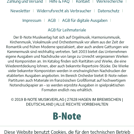
Zahlung und Versand
Hilfe & FAQ
Kontakt
Werkrecherche
Newsletter
Widerrufsrecht als Verbraucher
Datenschutz
Impressum
AGB
AGB für digitale Ausgaben
AGB für Leihmateriale
Der B-Note Musikverlag hat sich auf Orgelmusik, Harmoniummusik,
Kirchenmusik, Vokalmusik und Orchestermusik vor allem aus der Zeit der
Romantik und frühen Moderne spezialisiert, aber auch andere Gattungen wie
Kammermusik sind reichhaltig vertreten. Seit 2003 bietet das Unternehmen
eigene Ausgaben und Nachdrucke von lange zu Unrecht vergessenen Werken
und Komponisten an. Im Katalog finden sich Raritäten und Werke, die eine
Wiederentdeckung lohnen, aber auch bekannte Repertoire-Stücke. Die Werke
vieler bekannter Komponisten werden in erschwinglichen Nachdrucken der
etablierten Ausgaben angeboten. Im Bereich Orchester bietet B-Note neben
Partituren auch Materiale im französischen Großformat auf hochwertigem
Notendruckpapier an – so werden erprobte Ausgaben in spielpraktischen
Formaten endlich neu erhältlich.
© 2019 B-NOTE MUSIKVERLAG | 27628 HAGEN IM BREMISCHEN |
DEUTSCHLAND | ALLE RECHTE VORBEHALTEN
Diese Website benutzt Cookies, die für den technischen Betrieb