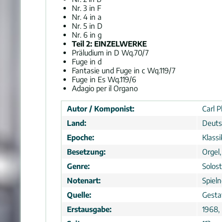
Nr. 3 in F
Nr. 4 in a
Nr. 5 in D
Nr. 6 in g
Teil 2: EINZELWERKE
Präludium in D Wq.70/7
Fuge in d
Fantasie und Fuge in c Wq.119/7
Fuge in Es Wq.119/6
Adagio per il Organo
Autor / Komponist:
Carl P
Land:
Deuts
Epoche:
Klassi
Besetzung:
Orgel,
Genre:
Solos
Notenart:
Spiel
Quelle:
Gesta
Erstausgabe:
1968, 