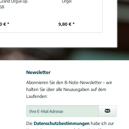
 Grand Orgue op.
Orgel
pour Gran
68
0 € *
9,80 € *
14
Newsletter
Abonnieren Sie den B-Note-Newsletter – wir
halten Sie über alle Neuausgaben auf dem
Laufenden:
Die
Datenschutzbestimmungen
habe ich zur