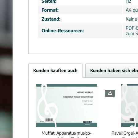
Seiten:
112
Format:
A4 que
Zustand:
Keine
PDF-B
Online-Ressourcen:
zum S
Kunden kauften auch
Kunden haben sich eb
Muffat:
Apparatus musico-
Ravel:
Orgel-A