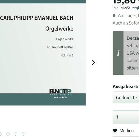
inkl. MwSt.
zzg
Am Lager, L
Auch als Sofo
Derze
Sehr g
USA w
können
bitten
Ausgabeart:
Merken