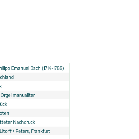
hilipp Emanuel Bach (1714-1788)
chland
k
 Orgel manualiter
tück
noten
tteter Nachdruck
Litolff / Peters, Frankfurt