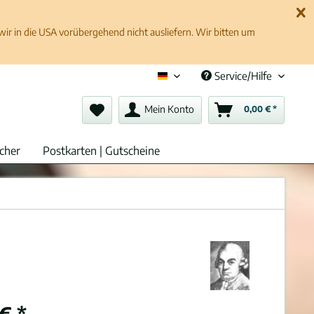
 in die USA vorübergehend nicht ausliefern. Wir bitten um
Service/Hilfe
Deutsch (de)
Mein Konto
0,00 € *
cher
Postkarten | Gutscheine
€ *