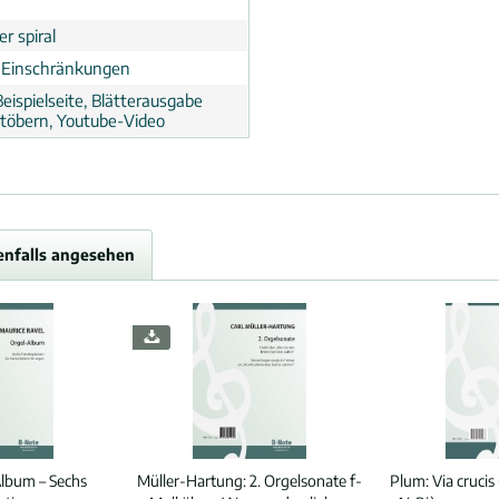
r spiral
 Einschränkungen
eispielseite, Blätterausgabe
töbern, Youtube-Video
enfalls angesehen
lbum – Sechs
Müller-Hartung:
2. Orgelsonate f-
Plum:
Via cruci