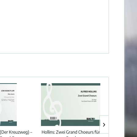
s (Der Kreuzweg) –
Hollins:
Zwei Grand Choeurs für
Plum:
Symphon