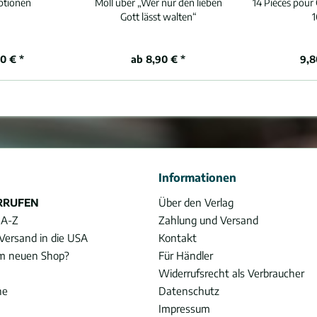
ptionen
Moll über „Wer nur den lieben
14 Pièces pour
Gott lässt walten“
1
0 € *
ab 8,90 € *
9,8
Informationen
RRUFEN
Über den Verlag
 A-Z
Zahlung und Versand
Versand in die USA
Kontakt
im neuen Shop?
Für Händler
Widerrufsrecht als Verbraucher
he
Datenschutz
Impressum