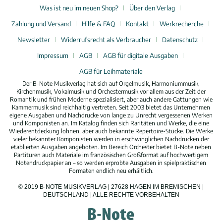
Was ist neu im neuen Shop?
Über den Verlag
Zahlung und Versand
Hilfe & FAQ
Kontakt
Werkrecherche
Newsletter
Widerrufsrecht als Verbraucher
Datenschutz
Impressum
AGB
AGB für digitale Ausgaben
AGB für Leihmateriale
Der B-Note Musikverlag hat sich auf Orgelmusik, Harmoniummusik,
Kirchenmusik, Vokalmusik und Orchestermusik vor allem aus der Zeit der
Romantik und frühen Moderne spezialisiert, aber auch andere Gattungen wie
Kammermusik sind reichhaltig vertreten. Seit 2003 bietet das Unternehmen
eigene Ausgaben und Nachdrucke von lange zu Unrecht vergessenen Werken
und Komponisten an. Im Katalog finden sich Raritäten und Werke, die eine
Wiederentdeckung lohnen, aber auch bekannte Repertoire-Stücke. Die Werke
vieler bekannter Komponisten werden in erschwinglichen Nachdrucken der
etablierten Ausgaben angeboten. Im Bereich Orchester bietet B-Note neben
Partituren auch Materiale im französischen Großformat auf hochwertigem
Notendruckpapier an – so werden erprobte Ausgaben in spielpraktischen
Formaten endlich neu erhältlich.
© 2019 B-NOTE MUSIKVERLAG | 27628 HAGEN IM BREMISCHEN |
DEUTSCHLAND | ALLE RECHTE VORBEHALTEN