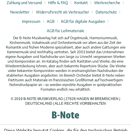
Zahlung und Versand
Hilfe & FAQ
Kontakt
Werkrecherche
Newsletter
Widerrufsrecht als Verbraucher
Datenschutz
Impressum
AGB
AGB für digitale Ausgaben
AGB für Leihmateriale
Der B-Note Musikverlag hat sich auf Orgelmusik, Harmoniummusik,
Kirchenmusik, Vokalmusik und Orchestermusik vor allem aus der Zeit der
Romantik und frühen Moderne spezialisiert, aber auch andere Gattungen wie
Kammermusik sind reichhaltig vertreten. Seit 2003 bietet das Unternehmen
eigene Ausgaben und Nachdrucke von lange zu Unrecht vergessenen Werken
und Komponisten an. Im Katalog finden sich Raritäten und Werke, die eine
Wiederentdeckung lohnen, aber auch bekannte Repertoire-Stücke. Die Werke
vieler bekannter Komponisten werden in erschwinglichen Nachdrucken der
etablierten Ausgaben angeboten. Im Bereich Orchester bietet B-Note neben
Partituren auch Materiale im französischen Großformat auf hochwertigem
Notendruckpapier an – so werden erprobte Ausgaben in spielpraktischen
Formaten endlich neu erhältlich.
© 2019 B-NOTE MUSIKVERLAG | 27628 HAGEN IM BREMISCHEN |
DEUTSCHLAND | ALLE RECHTE VORBEHALTEN
Diese Website benutzt Cookies, die für den technischen Betrieb